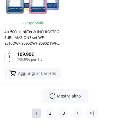
Disponibile
4 x 500ml InkTec® INCHIOSTRO
SUBLIMAZIONE set WF
8510DWF 8590DWF 8590DTWF
8590DWF
109.90€
109.90€ per 1 L
Aggiungi al Carrello
Mostra altro
1
2
3
>
>|