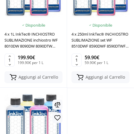
Disponibile
Disponibile
4 x 1L InkTec® INCHIOSTRO
4 x 250ml InkTec® INCHIOSTRO
SUBLIMAZIONE inchiostro WF
SUBLIMAZIONE set WF
8010DW 8090DW 8090DTW
8510DWF 8590DWF 8590DTWF
8090DWF 8090D3TWC
8590DWF
199.90€
59.90€
199.90€ per 1 L
59.90€ per 1 L
Aggiungi al Carrello
Aggiungi al Carrello