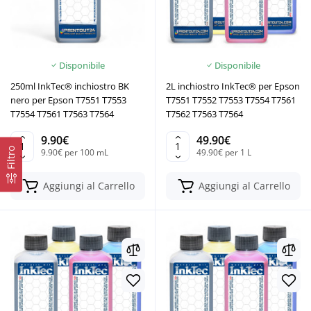
Disponibile
Disponibile
250ml InkTec® inchiostro BK
2L inchiostro InkTec® per Epson
nero per Epson T7551 T7553
T7551 T7552 T7553 T7554 T7561
T7554 T7561 T7563 T7564
T7562 T7563 T7564
9.90€
49.90€
Filtro
9.90€ per 100 mL
49.90€ per 1 L
Aggiungi al Carrello
Aggiungi al Carrello