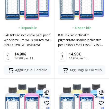
Disponibile
Disponibile
0.4L InkTec inchiostro per Epson
0.4L InkTec inchiostro
Workforce Pro WF-8090DWF WF-
pigmentato ricarica inchiostro
8090D3TWC WF-8510DWF
per Epson T7551 T7552 T7553
T7554 BK YMC
14.90€
14.90€
14.90€ per 1 L
14.90€ per 1 L
Aggiungi al Carrello
Aggiungi al Carrello