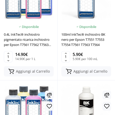
Disponibile
Disponibile
0.4L InkTec® inchiostro
100ml InkTec® inchiostro BK
pigmentato ricarica inchiostro
nero per Epson T7551 T7553
per Epson T7561 T7562 T7563
T7554 T7561 T7563 T7564
T7564 BK YMC
14.90€
5.90€
14.90€ per 1 L
5.90€ per 100 mL
Aggiungi al Carrello
Aggiungi al Carrello