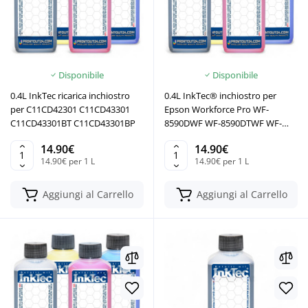
Disponibile
Disponibile
0.4L InkTec ricarica inchiostro
0.4L InkTec® inchiostro per
per C11CD42301 C11CD43301
Epson Workforce Pro WF-
C11CD43301BT C11CD43301BP
8590DWF WF-8590DTWF WF-
8590DWF
14.90€
14.90€
14.90€ per 1 L
14.90€ per 1 L
Aggiungi al Carrello
Aggiungi al Carrello