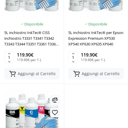
Disponibile
Disponibile
5L inchiostro InkTec® CISS
5L inchiostro InkTec® per Epson
inchiostro T3331 T3341 T3342
Expression Premium XP530
T3343 T3344 T3351 T3361 T3362
XP540 XP630 XP635 XP640
T3364
119.90€
119.90€
119.90€ per 1 L
119.90€ per 1 L
Aggiungi al Carrello
Aggiungi al Carrello