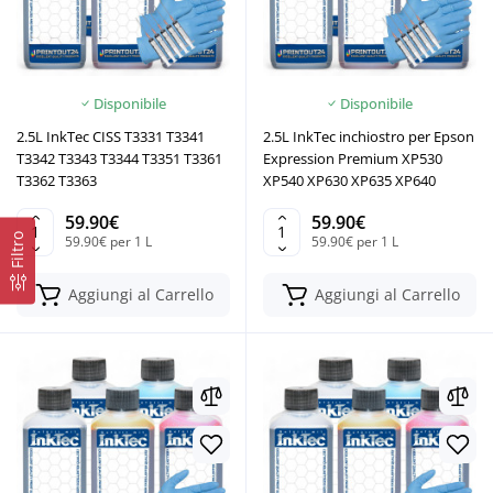
Disponibile
Disponibile
2.5L InkTec CISS T3331 T3341
2.5L InkTec inchiostro per Epson
T3342 T3343 T3344 T3351 T3361
Expression Premium XP530
T3362 T3363
XP540 XP630 XP635 XP640
59.90€
59.90€
Filtro
59.90€ per 1 L
59.90€ per 1 L
Aggiungi al Carrello
Aggiungi al Carrello