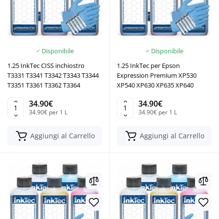
Disponibile
Disponibile
1.25 InkTec CISS inchiostro
1.25 InkTec per Epson
T3331 T3341 T3342 T3343 T3344
Expression Premium XP530
T3351 T3361 T3362 T3364
XP540 XP630 XP635 XP640
34.90€
34.90€
34.90€ per 1 L
34.90€ per 1 L
Aggiungi al Carrello
Aggiungi al Carrello