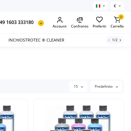
€
0
49 1603 333180
Account
Confronto
Preferiti
Carrello
INCHIOSTROTEC ® CLEANER
1/2
15
Predefinito