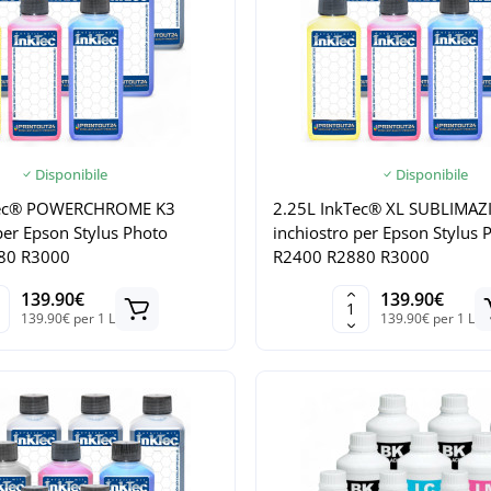
Disponibile
Disponibile
Tec® POWERCHROME K3
2.25L InkTec® XL SUBLIMA
per Epson Stylus Photo
inchiostro per Epson Stylus 
80 R3000
R2400 R2880 R3000
139.90€
139.90€
139.90€ per 1 L
139.90€ per 1 L