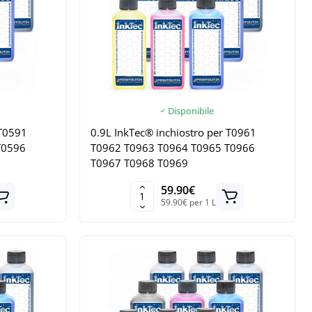
Disponibile
 T0591
0.9L InkTec® inchiostro per T0961
T0596
T0962 T0963 T0964 T0965 T0966
T0967 T0968 T0969
59.90€
59.90€ per 1 L