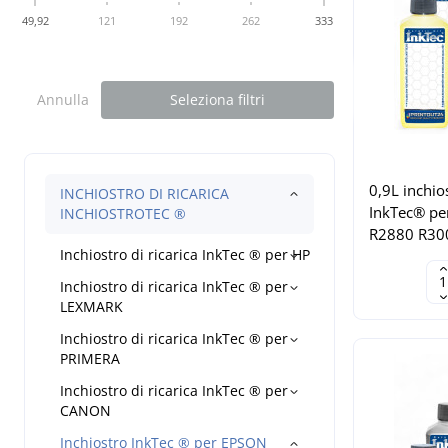
49,92
121
192
262
333
Annulla
Seleziona filtri
0,9L inch
INCHIOSTRO DI RICARICA
InkTec® pe
INCHIOSTROTEC ®
R2880 R30
Inchiostro di ricarica InkTec ® per HP
Inchiostro di ricarica InkTec ® per
LEXMARK
Inchiostro di ricarica InkTec ® per
PRIMERA
Inchiostro di ricarica InkTec ® per
CANON
Inchiostro InkTec ® per EPSON