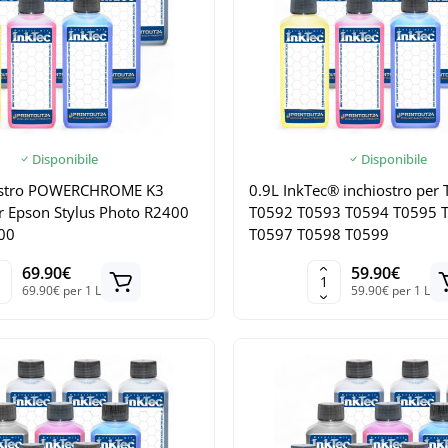
Disponibile
Disponibile
iostro POWERCHROME K3
0.9L InkTec® inchiostro per
r Epson Stylus Photo R2400
T0592 T0593 T0594 T0595 
00
T0597 T0598 T0599
69.90€
59.90€
69.90€ per 1 L
59.90€ per 1 L