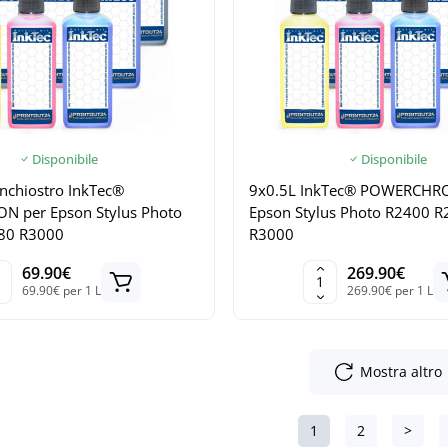
Disponibile
Disponibile
inchiostro InkTec®
9x0.5L InkTec® POWERCHR
N per Epson Stylus Photo
Epson Stylus Photo R2400 
80 R3000
R3000
69.90€
269.90€
69.90€ per 1 L
269.90€ per 1 L
Mostra altro
1
2
>