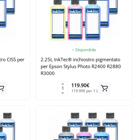
Disponibile
tro CISS per
2.25L InkTec® inchiostro pigmentato
per Epson Stylus Photo R2400 R2880
R3000
119.90€
119.90€ per 1 L