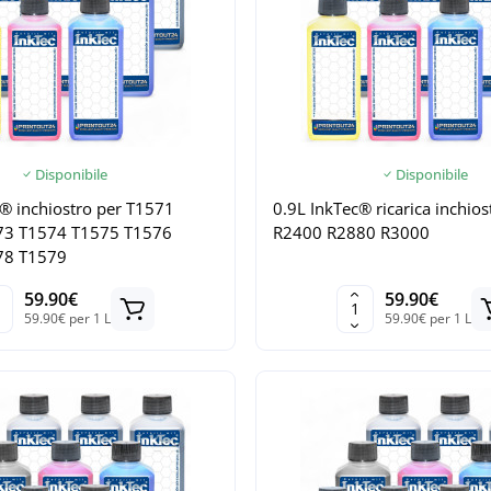
Disponibile
Disponibile
® inchiostro per T1571
0.9L InkTec® ricarica inchios
73 T1574 T1575 T1576
R2400 R2880 R3000
78 T1579
59.90€
59.90€
59.90€ per 1 L
59.90€ per 1 L