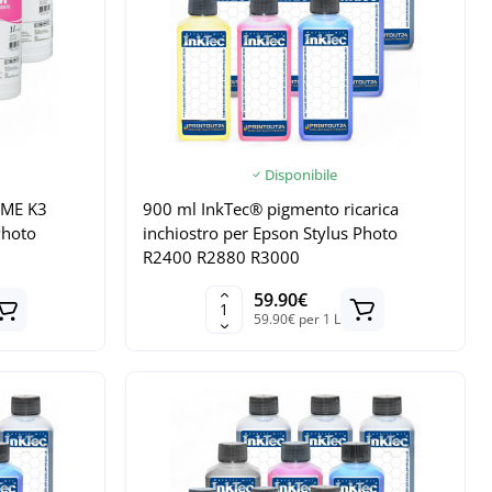
Disponibile
OME K3
900 ml InkTec® pigmento ricarica
Photo
inchiostro per Epson Stylus Photo
R2400 R2880 R3000
59.90€
59.90€ per 1 L