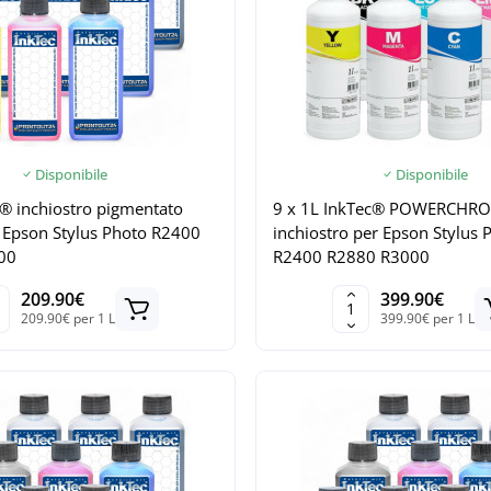
Disponibile
Disponibile
c® inchiostro pigmentato
9 x 1L InkTec® POWERCHR
r Epson Stylus Photo R2400
inchiostro per Epson Stylus 
00
R2400 R2880 R3000
209.90€
399.90€
209.90€ per 1 L
399.90€ per 1 L