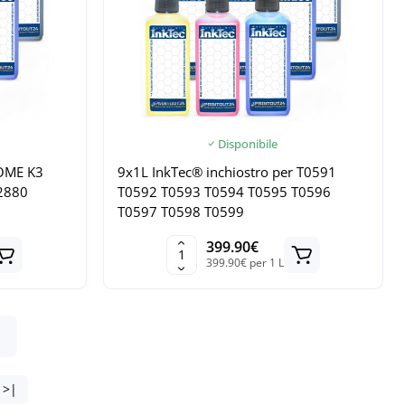
Disponibile
OME K3
9x1L InkTec® inchiostro per T0591
R2880
T0592 T0593 T0594 T0595 T0596
T0597 T0598 T0599
399.90€
399.90€ per 1 L
>|