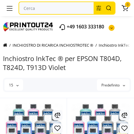
0
+49 1603 333180
INCHIOSTRO DI RICARICA INCHIOSTROTEC ®
Inchiostro InkTec 
Inchiostro InkTec ® per EPSON T804D,
T824D, T913D Violet
15
Predefinito