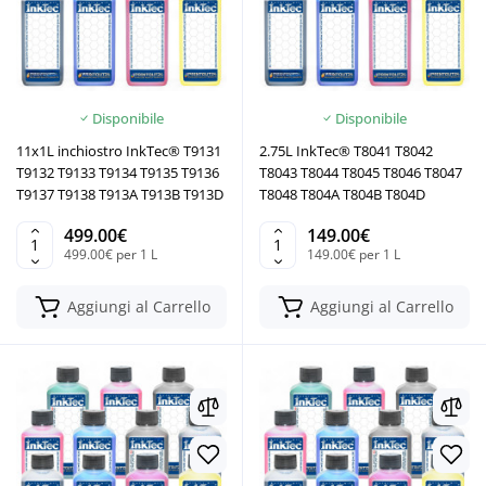
Disponibile
Disponibile
11x1L inchiostro InkTec® T9131
2.75L InkTec® T8041 T8042
T9132 T9133 T9134 T9135 T9136
T8043 T8044 T8045 T8046 T8047
T9137 T9138 T913A T913B T913D
T8048 T804A T804B T804D
499.00€
149.00€
499.00€ per 1 L
149.00€ per 1 L
Aggiungi al Carrello
Aggiungi al Carrello