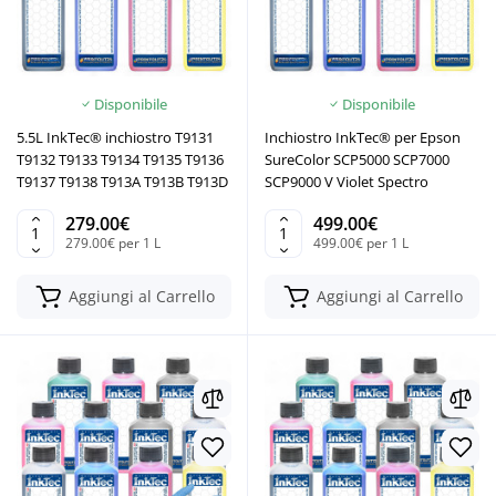
Disponibile
Disponibile
5.5L InkTec® inchiostro T9131
Inchiostro InkTec® per Epson
T9132 T9133 T9134 T9135 T9136
SureColor SCP5000 SCP7000
T9137 T9138 T913A T913B T913D
SCP9000 V Violet Spectro
279.00€
499.00€
279.00€ per 1 L
499.00€ per 1 L
Aggiungi al Carrello
Aggiungi al Carrello