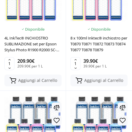
Disponibile
Disponibile
4L InkTec® INCHIOSTRO
8 x 100ml Inktec® inchiostro per
SUBLIMAZIONE set per Epson
T0870 T0871 T0872 T0873 T0874
Stylus Photo R1900 R2000 SC-
T0877 T0878 T0879
P400
209.90€
39.90€
209.90€ per 1 L
39.90€ per 1 L
Aggiungi al Carrello
Aggiungi al Carrello