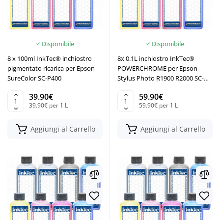
Disponibile
Disponibile
8 x 100ml InkTec® inchiostro
8x 0.1L inchiostro InkTec®
pigmentato ricarica per Epson
POWERCHROME per Epson
SureColor SC-P400
Stylus Photo R1900 R2000 SC-
P400
39.90€
59.90€
39.90€ per 1 L
59.90€ per 1 L
Aggiungi al Carrello
Aggiungi al Carrello