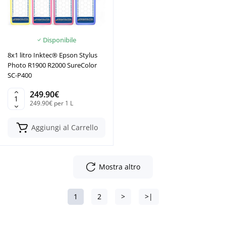
Disponibile
8x1 litro Inktec® Epson Stylus
Photo R1900 R2000 SureColor
SC-P400
249.90€
249.90€ per 1 L
Aggiungi al Carrello
Mostra altro
1
2
>
>|