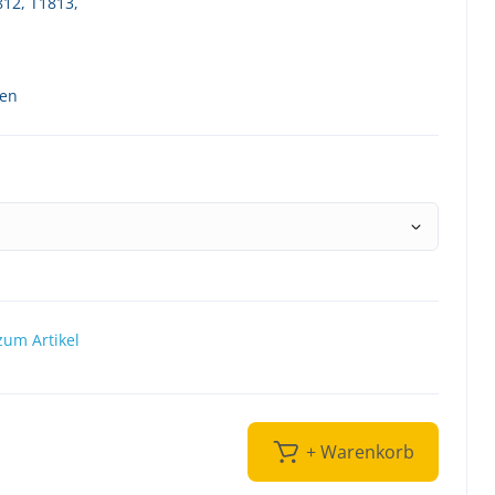
812, T1813,
ten
zum Artikel
+ Warenkorb