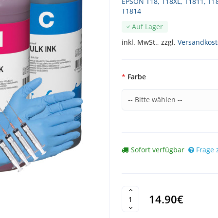
EPSON T18, T18XL, T1811, T1
T1814
Auf Lager
inkl. MwSt., zzgl.
Versandkos
Farbe
Sofort verfügbar
Frage 
14.90€