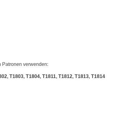
en Patronen verwenden:
802, T1803, T1804, T1811, T1812, T1813, T1814