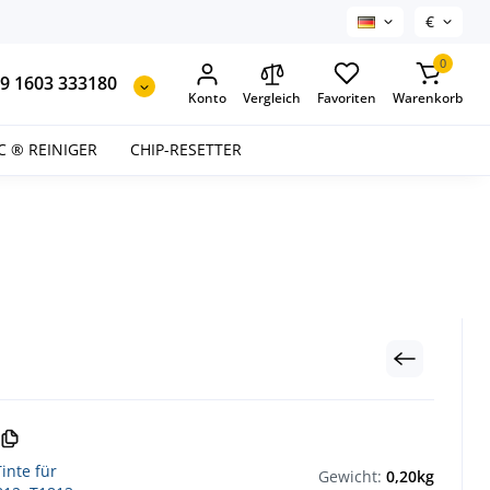
€
0
9 1603 333180
Konto
Vergleich
Favoriten
Warenkorb
C ® REINIGER
CHIP-RESETTER
inte für
Gewicht:
0,20kg