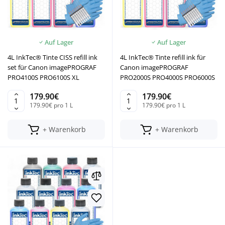
Auf Lager
Auf Lager
4L InkTec® Tinte CISS refill ink
4L InkTec® Tinte refill ink für
set für Canon imagePROGRAF
Canon imagePROGRAF
PRO4100S PRO6100S XL
PRO2000S PRO4000S PRO6000S
179.90€
179.90€
179.90€ pro 1 L
179.90€ pro 1 L
+ Warenkorb
+ Warenkorb