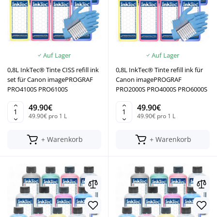
Auf Lager
Auf Lager
0,8L InkTec® Tinte CISS refill ink
0,8L InkTec® Tinte refill ink für
set für Canon imagePROGRAF
Canon imagePROGRAF
PRO4100S PRO6100S
PRO2000S PRO4000S PRO6000S
49.90€
49.90€
49.90€ pro 1 L
49.90€ pro 1 L
+ Warenkorb
+ Warenkorb