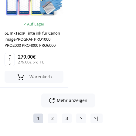
Auf Lager
6L InkTec® Tinte ink für Canon
imagePROGRAF PRO1000
PRO2000 PRO4000 PRO6000
279.00€
279.00€ pro 1 L
+ Warenkorb
Mehr anzeigen
1
2
3
>
>|