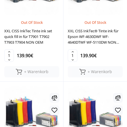
Out Of Stock
Out Of Stock
XXL CISS InkTec Tinte ink set
XXL CISS InkTec® Tinte ink für
quick fill in für T7901 T7902
Epson WF-4630DWF WF-
T7903 T7904 NON OEM
4640DTWF WF-5110DW NON
OEM
139.90€
139.90€
+ Warenkorb
+ Warenkorb