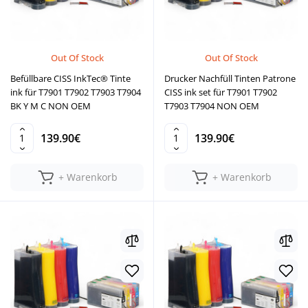
Out Of Stock
Out Of Stock
Befüllbare CISS InkTec® Tinte
Drucker Nachfüll Tinten Patrone
ink für T7901 T7902 T7903 T7904
CISS ink set für T7901 T7902
BK Y M C NON OEM
T7903 T7904 NON OEM
139.90€
139.90€
+ Warenkorb
+ Warenkorb