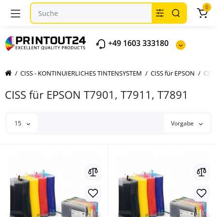
0
+49 1603 333180
CISS - KONTINUIERLICHES TINTENSYSTEM
CISS für EPSON
CISS
CISS für EPSON T7901, T7911, T7891
15
Vorgabe