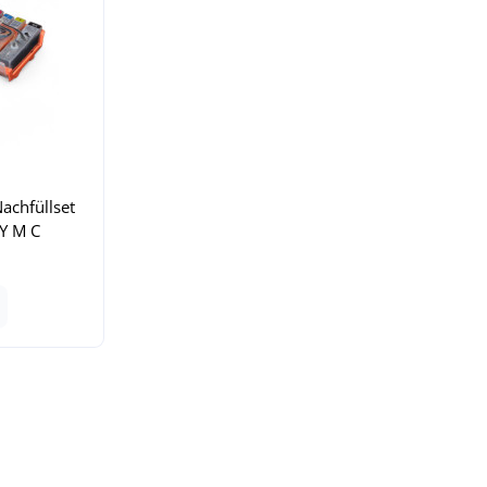
Nachfüllset
 Y M C