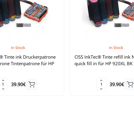
In Stock
In Stock
® Tinte ink Druckerpatrone
CISS InkTec® Tinte refill ink 
rone Tintenpatrone für HP
quick fill in für HP 920XL BK
39.90€
39.90€