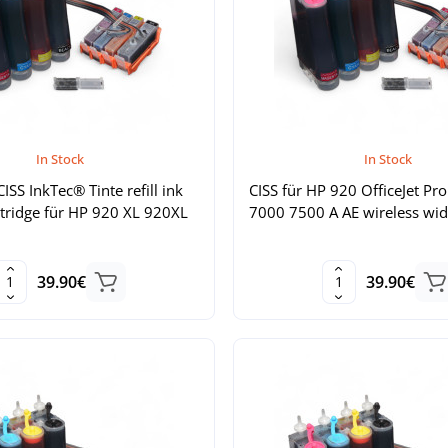
In Stock
In Stock
ISS InkTec® Tinte refill ink
CISS für HP 920 OfficeJet P
tridge für HP 920 XL 920XL
7000 7500 A AE wireless wid
39.90€
39.90€