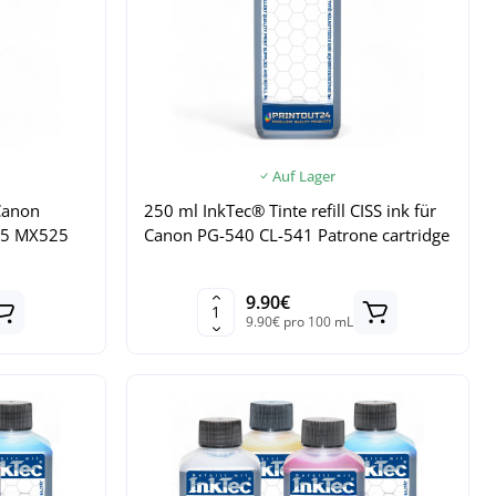
Auf Lager
 Canon
250 ml InkTec® Tinte refill CISS ink für
5 MX525
Canon PG-540 CL-541 Patrone cartridge
9.90€
9.90€ pro 100 mL