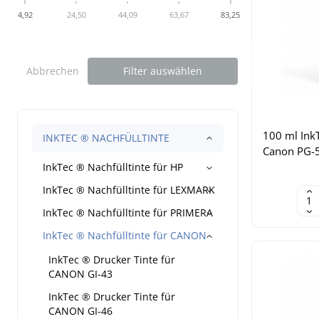
4,92
24,50
44,09
63,67
83,25
Abbrechen
Filter auswählen
100 ml InkTe
INKTEC ® NACHFÜLLTINTE
Canon PG-5
InkTec ® Nachfülltinte für HP
InkTec ® Nachfülltinte für LEXMARK
InkTec ® Nachfülltinte für PRIMERA
InkTec ® Nachfülltinte für CANON
InkTec ® Drucker Tinte für
CANON GI-43
InkTec ® Drucker Tinte für
CANON GI-46