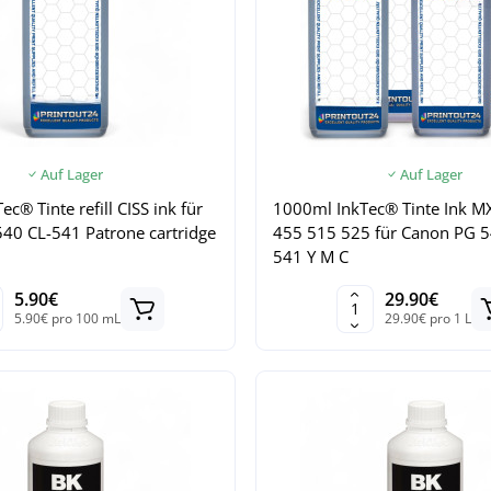
Auf Lager
Auf Lager
c® Tinte refill CISS ink für
1000ml InkTec® Tinte Ink M
40 CL-541 Patrone cartridge
455 515 525 für Canon PG 5
541 Y M C
5.90€
29.90€
5.90€ pro 100 mL
29.90€ pro 1 L