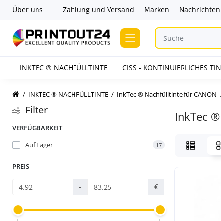
Über uns
Zahlung und Versand
Marken
Nachrichten
INKTEC ® NACHFÜLLTINTE
CISS - KONTINUIERLICHES T
INKTEC ® NACHFÜLLTINTE
InkTec ® Nachfülltinte für CANON
Filter
InkTec ®
VERFÜGBARKEIT
Auf Lager
17
PREIS
-
€