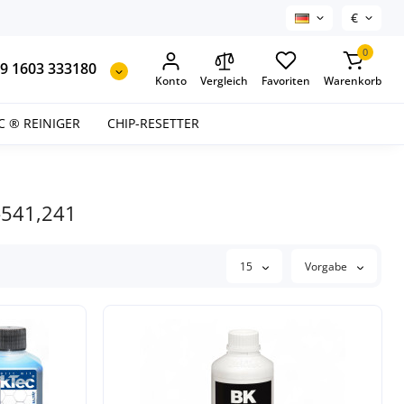
€
0
9 1603 333180
Konto
Vergleich
Favoriten
Warenkorb
C ® REINIGER
CHIP-RESETTER
-541,241
15
Vorgabe