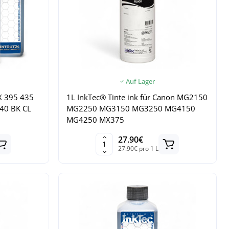
Auf Lager
X 395 435
1L InkTec® Tinte ink für Canon MG2150
40 BK CL
MG2250 MG3150 MG3250 MG4150
MG4250 MX375
27.90€
27.90€ pro 1 L