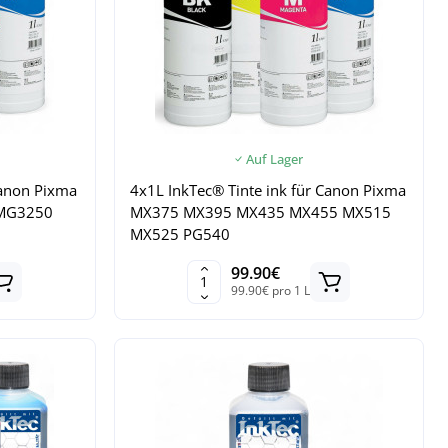
Auf Lager
Canon Pixma
4x1L InkTec® Tinte ink für Canon Pixma
MG3250
MX375 MX395 MX435 MX455 MX515
MX525 PG540
99.90€
99.90€ pro 1 L