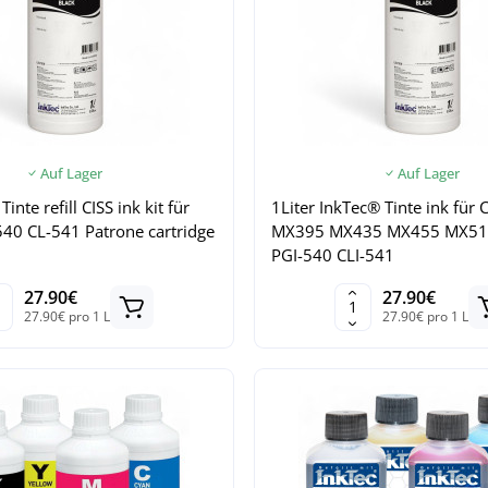
Auf Lager
Auf Lager
inte refill CISS ink kit für
1Liter InkTec® Tinte ink für
40 CL-541 Patrone cartridge
MX395 MX435 MX455 MX51
PGI-540 CLI-541
27.90€
27.90€
27.90€ pro 1 L
27.90€ pro 1 L