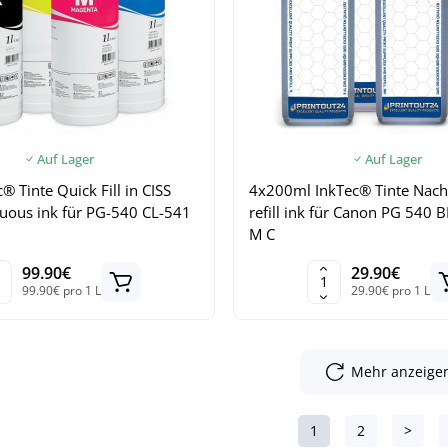
Auf Lager
Auf Lager
® Tinte Quick Fill in CISS
4x200ml InkTec® Tinte Nachf
inuous ink für PG-540 CL-541
refill ink für Canon PG 540 
M C
99.90€
29.90€
99.90€ pro 1 L
29.90€ pro 1 L
Mehr anzeige
1
2
>