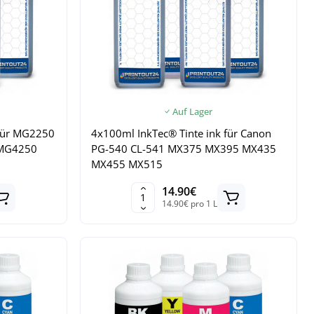
Auf Lager
 für MG2250
4x100ml InkTec® Tinte ink für Canon
MG4250
PG-540 CL-541 MX375 MX395 MX435
MX455 MX515
14.90€
14.90€ pro 1 L