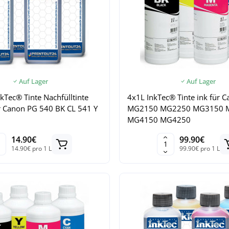
Auf Lager
Auf Lager
Tec® Tinte Nachfülltinte
4x1L InkTec® Tinte ink für 
für Canon PG 540 BK CL 541 Y
MG2150 MG2250 MG3150 
MG4150 MG4250
14.90€
99.90€
14.90€ pro 1 L
99.90€ pro 1 L