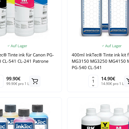
Auf Lager
Auf Lager
ec® Tinte ink für Canon PG-
400ml InkTec® Tinte ink kit
 CL-541 CL-241 Patrone
MG3150 MG3250 MG4150 
PG-540 CL-541
99.90€
14.90€
99.90€ pro 1 L
14.90€ pro 1 L