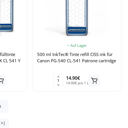
Auf Lager
ülltinte
500 ml InkTec® Tinte refill CISS ink für
BK CL 541 Y
Canon PG-540 CL-541 Patrone cartridge
14.90€
14.90€ pro 1 L
n
>|