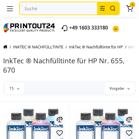
0
+49 1603 333180
INKTEC ® NACHFÜLLTINTE
InkTec ® Nachfülltinte für HP
InkTe
InkTec ® Nachfülltinte für HP Nr. 655,
670
15
Vorgabe