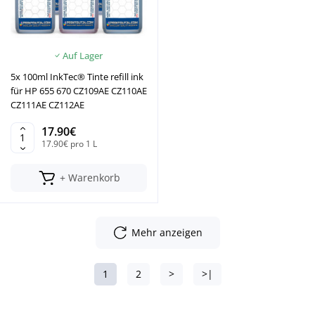
Auf Lager
5x 100ml InkTec® Tinte refill ink
für HP 655 670 CZ109AE CZ110AE
CZ111AE CZ112AE
17.90€
17.90€ pro 1 L
+ Warenkorb
Mehr anzeigen
1
2
>
>|