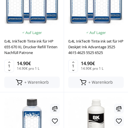
Auf Lager
Auf Lager
0,4L InkTec® Tinte ink für HP
0,4L InkTec® Tinte ink set für HP
655 670 XL Drucker Refill Tinten
DeskJet Ink Advantage 3525
Nachfüll Patrone
4615 4625 5525 6525
14.90€
14.90€
14.90€ pro 1 L
14.90€ pro 1 L
+ Warenkorb
+ Warenkorb