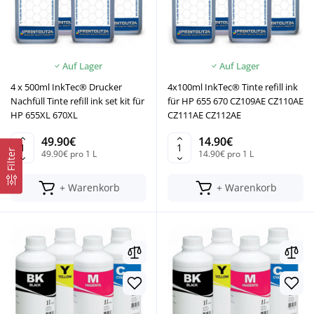
Auf Lager
Auf Lager
4 x 500ml InkTec® Drucker
4x100ml InkTec® Tinte refill ink
Nachfüll Tinte refill ink set kit für
für HP 655 670 CZ109AE CZ110AE
HP 655XL 670XL
CZ111AE CZ112AE
49.90€
14.90€
Filter
49.90€ pro 1 L
14.90€ pro 1 L
+ Warenkorb
+ Warenkorb