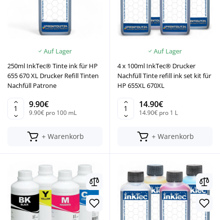
Auf Lager
Auf Lager
250ml InkTec® Tinte ink für HP
4 x 100ml InkTec® Drucker
655 670 XL Drucker Refill Tinten
Nachfüll Tinte refill ink set kit für
Nachfüll Patrone
HP 655XL 670XL
9.90€
14.90€
9.90€ pro 100 mL
14.90€ pro 1 L
+ Warenkorb
+ Warenkorb