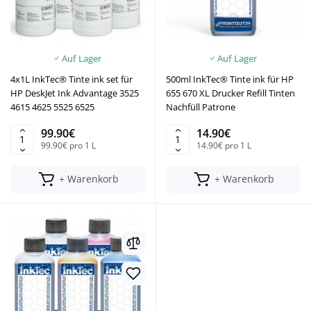
Auf Lager
Auf Lager
4x1L InkTec® Tinte ink set für
500ml InkTec® Tinte ink für HP
HP DeskJet Ink Advantage 3525
655 670 XL Drucker Refill Tinten
4615 4625 5525 6525
Nachfüll Patrone
99.90€
14.90€
99.90€ pro 1 L
14.90€ pro 1 L
+ Warenkorb
+ Warenkorb