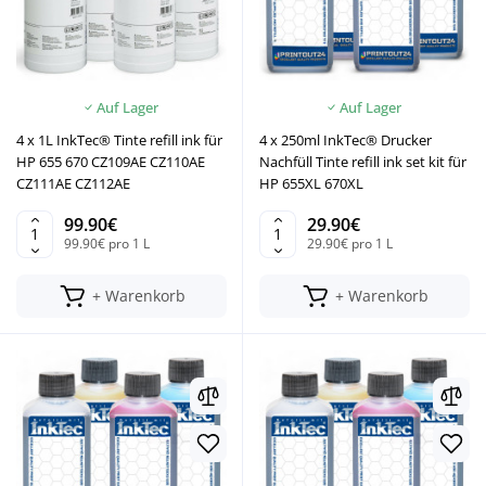
Auf Lager
Auf Lager
4 x 1L InkTec® Tinte refill ink für
4 x 250ml InkTec® Drucker
HP 655 670 CZ109AE CZ110AE
Nachfüll Tinte refill ink set kit für
CZ111AE CZ112AE
HP 655XL 670XL
99.90€
29.90€
99.90€ pro 1 L
29.90€ pro 1 L
+ Warenkorb
+ Warenkorb