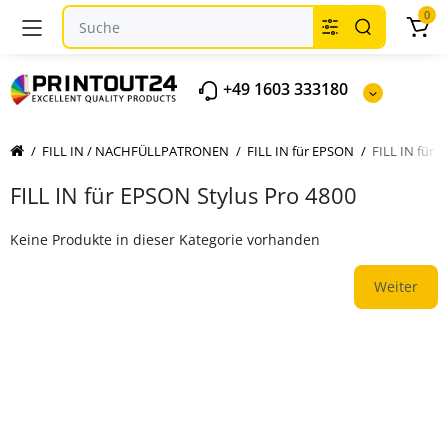
0
+49 1603 333180
FILL IN / NACHFÜLLPATRONEN
FILL IN für EPSON
FILL IN für 
FILL IN für EPSON Stylus Pro 4800
Keine Produkte in dieser Kategorie vorhanden
Weiter