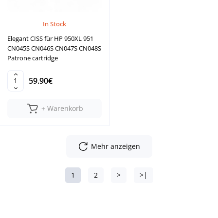
In Stock
Elegant CISS für HP 950XL 951
CN045S CN046S CN047S CN048S
Patrone cartridge
59.90€
+ Warenkorb
Mehr anzeigen
1
2
>
>|