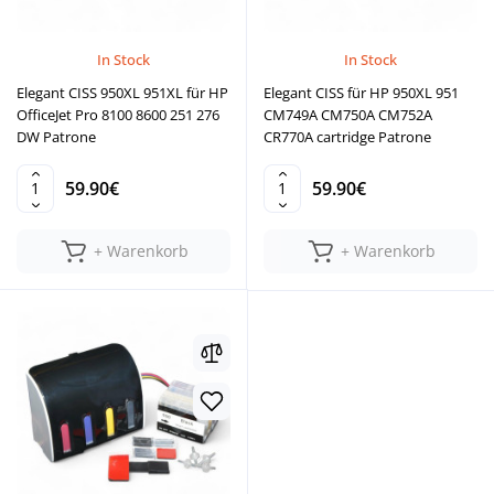
In Stock
In Stock
Elegant CISS 950XL 951XL für HP
Elegant CISS für HP 950XL 951
OfficeJet Pro 8100 8600 251 276
CM749A CM750A CM752A
DW Patrone
CR770A cartridge Patrone
59.90€
59.90€
+ Warenkorb
+ Warenkorb