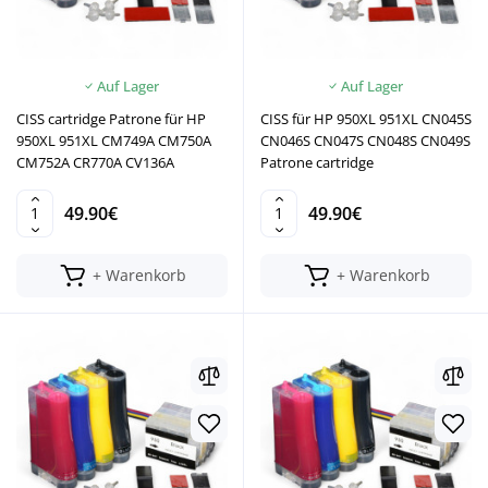
Auf Lager
Auf Lager
CISS cartridge Patrone für HP
CISS für HP 950XL 951XL CN045S
950XL 951XL CM749A CM750A
CN046S CN047S CN048S CN049S
CM752A CR770A CV136A
Patrone cartridge
49.90€
49.90€
+ Warenkorb
+ Warenkorb