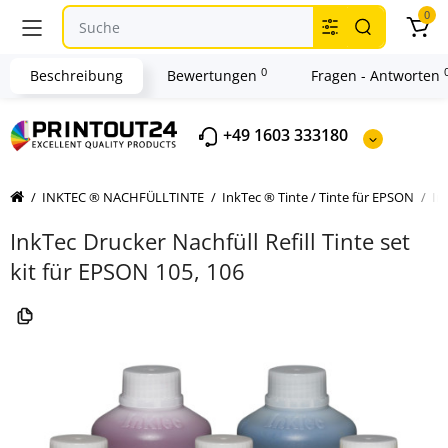
0
0
Beschreibung
Bewertungen
Fragen - Antworten
+49 1603 333180
INKTEC ® NACHFÜLLTINTE
InkTec ® Tinte / Tinte für EPSON
In
InkTec Drucker Nachfüll Refill Tinte set
kit für EPSON 105, 106