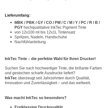
Lieferumfang:
MBK / PBK / GY / CO / PM / C / M / Y / PC / R / B /
PGY
h
ochqualitative InkTec Pigment Tinte
von
12x100
ml bis 12x1L Tintensatz
Spritzen, Nadeln, Handschuhe
Nachfühlanleitung
InkTec Tinte – die perfekte Wahl für Ihren Drucker!
Suchen Sie nach hochwertiger Tinte, die brillante Farben
und gestochen scharfe Ausdrucke liefert?
InkTec
überzeugt seit Jahrzehnten durch Qualität,
Innovation und Zuverlässigkeit – und das weltweit.
Was macht InkTec so besonders?
Erstklassige Druckqualität