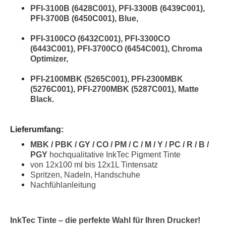
PFI-3100B (6428C001), PFI-3300B (6439C001),
PFI-3700B (6450C001), Blue,
PFI-3100CO (6432C001), PFI-3300CO
(6443C001), PFI-3700CO (6454C001), Chroma
Optimizer,
PFI-2100MBK (5265C001), PFI-2300MBK
(5276C001), PFI-2700MBK (5287C001), Matte
Black.
Lieferumfang:
MBK / PBK / GY / CO / PM / C / M / Y / PC / R / B /
PGY
h
ochqualitative InkTec Pigment Tinte
von
12x100
ml bis 12x1L Tintensatz
Spritzen, Nadeln, Handschuhe
Nachfühlanleitung
InkTec Tinte – die perfekte Wahl für Ihren Drucker!