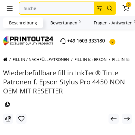
0
0
Beschreibung
Bewertungen
Fragen - Antworten
+49 1603 333180
FILL IN / NACHFÜLLPATRONEN
FILL IN für EPSON
FILL IN für 
Wiederbefüllbare fill in InkTec® Tinte
Patronen f. Epson Stylus Pro 4450 NON
OEM MIT RESETTER