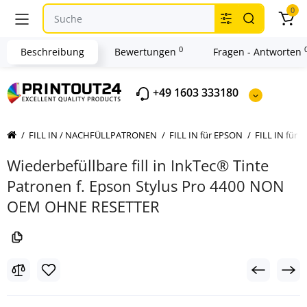
0
0
Beschreibung
Bewertungen
Fragen - Antworten
+49 1603 333180
FILL IN / NACHFÜLLPATRONEN
FILL IN für EPSON
FILL IN für 
Wiederbefüllbare fill in InkTec® Tinte
Patronen f. Epson Stylus Pro 4400 NON
OEM OHNE RESETTER