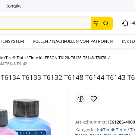
Kontakt
+4
INTENSYSTEM
FÜLLEN / NACHFÜLLEN VON PATRONEN
INKTE
InkTec ® Tinte / Tinte für EPSON T6128, T6138, T6148, T5678
144 T6143 T6142
8 T6134 T6133 T6132 T6148 T6144 T6143 T
Artikelnummer:
IE6128S-400
Kategorie:
InkTec ® Tinte / T