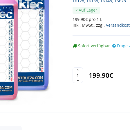
T6128, T6138, T6148, T5678
Auf Lager
199.90€ pro 1 L
inkl. MwSt., zzgl.
Versandkos
Sofort verfügbar
Frage 
199.90€