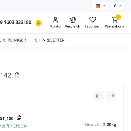
€
0
9 1603 333180
Konto
Vergleich
Favoriten
Warenkorb
C ® REINIGER
CHIP-RESETTER
6142
0ST_100
Gewicht:
2,20kg
inte für EPSON