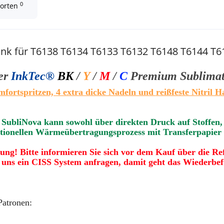
0
worten
nk für T6138 T6134 T6133 T6132 T6148 T6144 T6
ter
InkTec®
BK
/
Y
/
M
/
C
Premium Sublimati
mfortspritzen, 4 extra dicke Nadeln und
reißfeste Nitril 
SubliNova kann sowohl über direkten Druck auf Stoffen,
ditionellen Wärmeübertragungsprozess mit Transferpapier
tung! Bitte informieren Sie sich vor dem Kauf über die Re
i uns ein CISS System anfragen, damit geht das Wiederbefü
atronen: