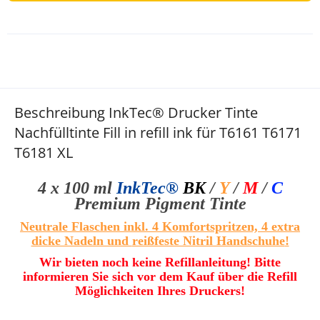
Beschreibung InkTec® Drucker Tinte
Nachfülltinte Fill in refill ink für T6161 T6171
T6181 XL
4 x 100 ml
InkTec®
BK
/
Y
/
M
/
C
Premium Pigment Tinte
Neutrale Flaschen inkl. 4 Komfortspritzen, 4 extra
dicke Nadeln und
reißfeste Nitril Handschuhe
!
Wir bieten noch keine Refillanleitung! Bitte
informieren Sie sich vor dem Kauf über die Refill
Möglichkeiten Ihres Druckers!