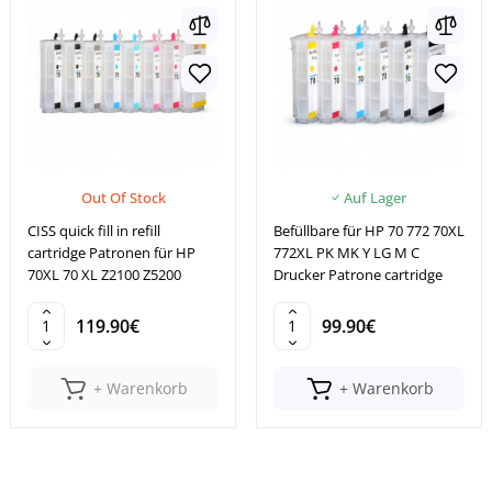
Out Of Stock
Auf Lager
CISS quick fill in refill
Befüllbare für HP 70 772 70XL
cartridge Patronen für HP
772XL PK MK Y LG M C
70XL 70 XL Z2100 Z5200
Drucker Patrone cartridge
119.90€
99.90€
+ Warenkorb
+ Warenkorb