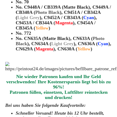
No. 70
No. C9448A / CB339A (Matte Black), C9449A /
CB340A (
Photo Black
), C9451A / CB342A
(
Light Grey
), C9452A / CB343A (
Cyan
),
C9453A / CB344A (
Magenta
), C9454A /
CB345A (
Yellow
)
No. 772
No. CN635A (Matte Black), CN633A (
Photo
Black
), CN634A (
Light Grey
), CN636A (
Cyan
),
CN629A (
Magenta
), CN630A (
Yellow
)
Nie wieder Patronen kaufen und Ihr Geld
verschwenden! Ihre Kostenersparnis liegt bei bis zu
96%!
Patronen füllen, einsetzen, Luftfilter reinstecken
und drucken!
Bei uns haben Sie folgende Kaufvorteile:
Schneller Versand! Heute bis 12 Uhr bestellt,