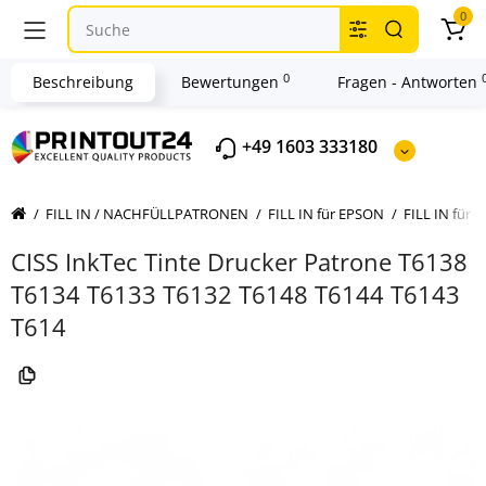
0
0
Beschreibung
Bewertungen
Fragen - Antworten
+49 1603 333180
FILL IN / NACHFÜLLPATRONEN
FILL IN für EPSON
FILL IN für 
CISS InkTec Tinte Drucker Patrone T6138
T6134 T6133 T6132 T6148 T6144 T6143
T614