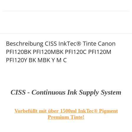
Beschreibung CISS InkTec® Tinte Canon
PFI120BK PFI120MBK PFI120C PFI120M
PFI120Y BK MBK Y M C
CISS - Continuous Ink Supply System
Vorbefüllt mit
über 1500ml
InkTec® Pigment
Premium Tinte!