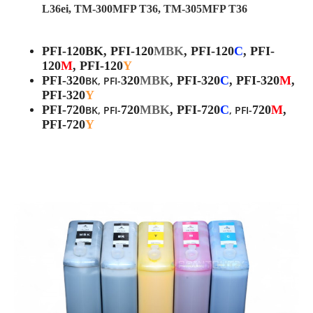
L36ei, TM-300MFP T36, TM-305MFP T36
PFI-120BK, PFI-
120
MBK
, PFI-
120
C
, PFI-
120
M
, PFI-
120
Y
PFI-
320
320
MBK
, PFI-
320
C
, PFI-
320
M
,
BK, PFI-
PFI-
320
Y
PFI-
720
720
MBK
, PFI-
720
C
720
M
,
BK, PFI-
, PFI-
PFI-
720
Y