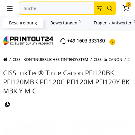
0
0
Beschreibung
Bewertungen
Fragen - Antworten
+49 1603 333180
CISS - KONTINUIERLICHES TINTENSYSTEM
CISS für CANON
CIS
CISS InkTec® Tinte Canon PFI120BK
PFI120MBK PFI120C PFI120M PFI120Y BK
MBK Y M C