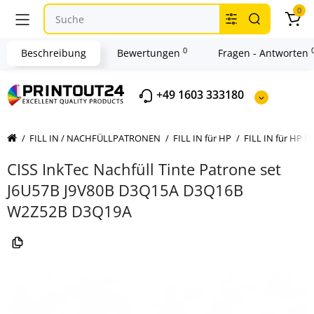
0
0
Beschreibung
Bewertungen
Fragen - Antworten
+49 1603 333180
FILL IN / NACHFÜLLPATRONEN
FILL IN für HP
FILL IN für HP Nr
CISS InkTec Nachfüll Tinte Patrone set
J6U57B J9V80B D3Q15A D3Q16B
W2Z52B D3Q19A