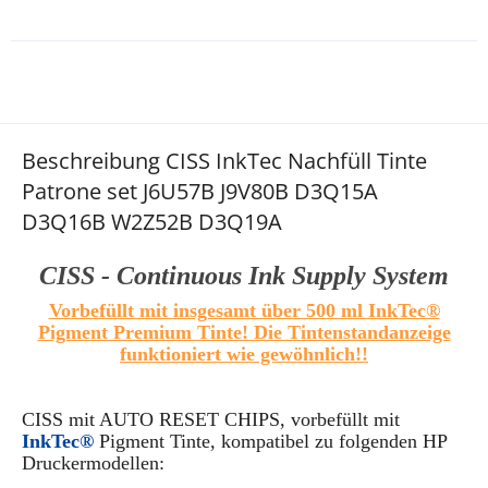
Beschreibung CISS InkTec Nachfüll Tinte
Patrone set J6U57B J9V80B D3Q15A
D3Q16B W2Z52B D3Q19A
CISS - Continuous Ink Supply System
Vorbefüllt mit
insgesamt über 500 ml InkTec®
Pigment Premium Tinte! Die Tintenstandanzeige
funktioniert wie gewöhnlich!!
CISS
mit AUTO RESET CHIPS
, vorbefüllt mit
InkTec®
Pigment Tinte,
kompatibel zu folgenden HP
Druckermodellen: