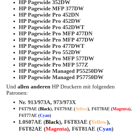
HP Pagewide 352DW
HP Pagewide MFP 377DW
HP Pagewide Pro 452DN
HP Pagewide Pro 452DW
HP Pagewide Pro 452DWT
HP Pagewide Pro MFP 477DN
HP Pagewide Pro MFP 477DW
HP Pagewide Pro 477DWT
HP Pagewide Pro 552DW
HP Pagewide Pro MFP 577DW
HP Pagewide Pro MFP 577Z
HP Pagewide Managed P55250DW
HP Pagewide Managed P57750DW
Und
allen anderen
HP Druckern mit folgenden
Patronen:
Nr. 913/973A,
973/973X
F6T79AE (
Black
), F6T79AE (
Yellow
), F6T78AE
(
Magenta
),
F6T77AE (
Cyan
)
L0S07AE (
Black
), F6T83AE (
Yellow
),
F6T82AE
(
Magenta
), F6T81AE (
Cyan
)