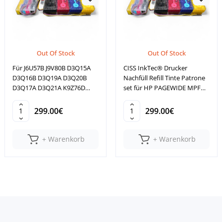
Out Of Stock
Out Of Stock
Für J6U57B J9V80B D3Q15A
CISS InkTec® Drucker
D3Q16B D3Q19A D3Q20B
Nachfüll Refill Tinte Patrone
D3Q17A D3Q21A K9Z76D
set für HP PAGEWIDE MPF
J6U55B J9V82B
477DW
299.00€
299.00€
+ Warenkorb
+ Warenkorb