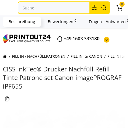
0
0
Beschreibung
Bewertungen
Fragen - Antworten
+49 1603 333180
FILL IN / NACHFÜLLPATRONEN
FILL IN für CANON
FILL IN für 
CISS InkTec® Drucker Nachfüll Refill
Tinte Patrone set Canon imagePROGRAF
iPF655