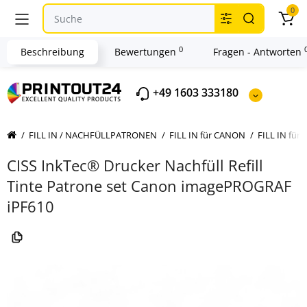
0
0
Beschreibung
Bewertungen
Fragen - Antworten
+49 1603 333180
FILL IN / NACHFÜLLPATRONEN
FILL IN für CANON
FILL IN für 
CISS InkTec® Drucker Nachfüll Refill
Tinte Patrone set Canon imagePROGRAF
iPF610