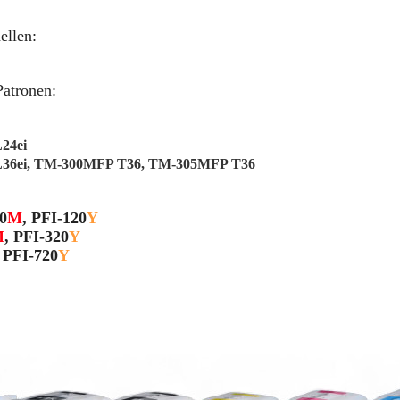
llen:
atronen:
24ei
36ei, TM-300MFP T36, TM-305MFP T36
0
M
, PFI-
120
Y
M
, PFI-
320
Y
, PFI-
720
Y