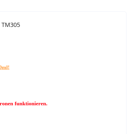
F TM305
0ml
!
ronen funktionieren.