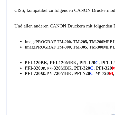
CISS
,
kompatibel zu folgenden CANON Druckermode
Und allen anderen CANON Druckern mit folgenden P
ImagePROGRAF TM-200, TM-205, TM-200MFP L
ImagePROGRAF TM-300, TM-305, TM-300MFP L
PFI-120BK, PFI-
120
MBK
, PFI-
120
C
, PFI-
12
PFI-
320
320
MBK
, PFI-
320
C
, PFI-
320
BK, PFI-
PFI-
720
720
MBK
, PFI-
720
C
720
M
BK, PFI-
, PFI-