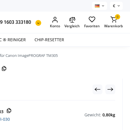
€
0
9 1603 333180
Konto
Vergleich
Favoriten
Warenkorb
C ® REINIGER
CHIP-RESETTER
I320 für Canon ImagePROGRAF TM305
03
Gewicht:
0,80kg
I-030