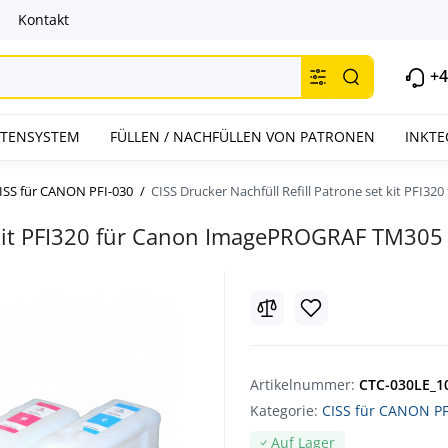
Kontakt
+4
INTENSYSTEM
FÜLLEN / NACHFÜLLEN VON PATRONEN
INKTE
ISS für CANON PFI-030
CISS Drucker Nachfüll Refill Patrone set kit PF
t kit PFI320 für Canon ImagePROGRAF TM305
Artikelnummer:
CTC-030LE_1
Kategorie:
CISS für CANON PF
Auf Lager