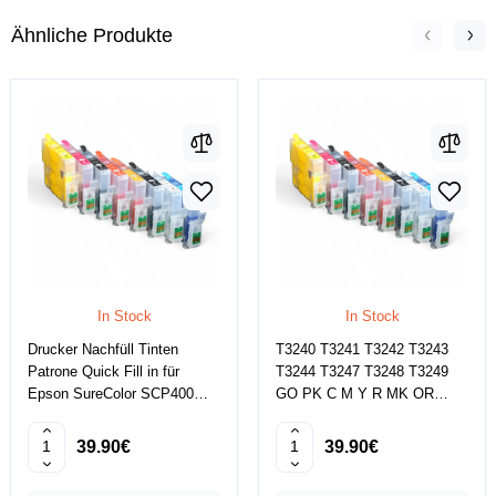
Ähnliche Produkte
In Stock
In Stock
Drucker Nachfüll Tinten
T3240 T3241 T3242 T3243
Patrone Quick Fill in für
T3244 T3247 T3248 T3249
Epson SureColor SCP400
GO PK C M Y R MK OR
NON OEM
CISS NON OEM
39.90€
39.90€