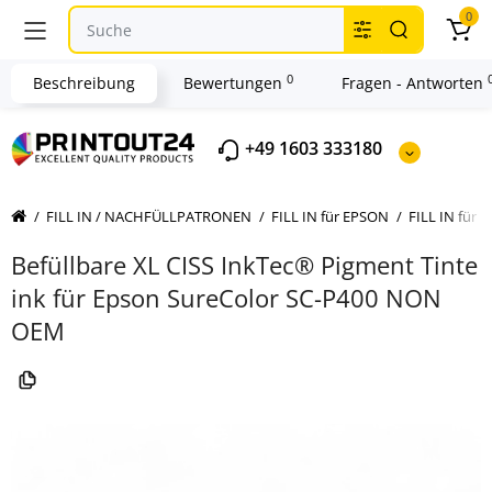
0
0
Beschreibung
Bewertungen
Fragen - Antworten
+49 1603 333180
FILL IN / NACHFÜLLPATRONEN
FILL IN für EPSON
FILL IN für 
Befüllbare XL CISS InkTec® Pigment Tinte
ink für Epson SureColor SC-P400 NON
OEM