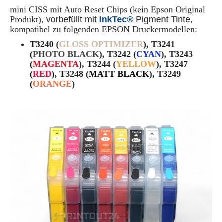
mini CISS
mit Auto Reset Chips
(kein Epson Original
Produkt)
, vorbefüllt mit
InkTec®
Pigment Tinte,
kompatibel zu folgenden EPSON Druckermodellen:
T3240 (
GLOSS OPTIMIZER
), T3241
(
PHOTO BLACK
), T3242 (
CYAN
), T3243
(
MAGENTA
), T3244 (
YELLOW
), T3247
(
RED
), T3248 (
MATT BLACK
), T3249
(
ORANGE
)