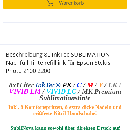
+ Warenkorb
Beschreibung 8L InkTec SUBLIMATION
Nachfüll Tinte refill ink für Epson Stylus
Photo 2100 2200
8x1Liter
InkTec®
PK
/
C
/
M
/
Y
/
LK
/
VIVID LM
/
VIVID LC
/ MK
Premium
Sublimationstinte
I
nkl.
8
Komfortspritzen
, 8 extra dicke Nadeln und
reißfeste Nitril Handschuhe!
SubliNova kann sowohl über direkten Druck auf