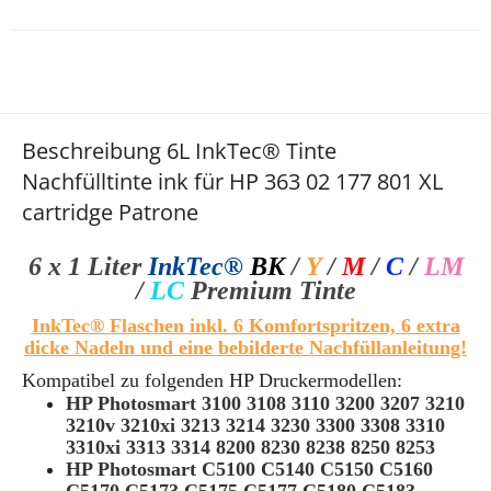
Beschreibung 6L InkTec® Tinte
Nachfülltinte ink für HP 363 02 177 801 XL
cartridge Patrone
6 x 1 Liter
InkTec®
BK
/
Y
/
M
/
C
/
LM
/
LC
Premium
T
inte
InkTec® Flaschen
inkl. 6 Komfortspritzen, 6 extra
dicke Nadeln und eine bebilderte Nachfüllanleitung!
Kompatibel zu folgenden HP Druckermodellen:
HP Photosmart 3100 3108 3110 3200 3207 3210
3210v 3210xi 3213 3214 3230 3300 3308 3310
3310xi 3313 3314 8200 8230 8238 8250 8253
HP Photosmart C5100 C5140 C5150 C5160