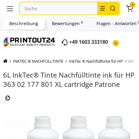
0
0
Beschreibung
Bewertungen
Fragen - Antworten
+49 1603 333180
INKTEC ® NACHFÜLLTINTE
InkTec ® Nachfülltinte für HP
InkTe
6L InkTec® Tinte Nachfülltinte ink für HP
363 02 177 801 XL cartridge Patrone