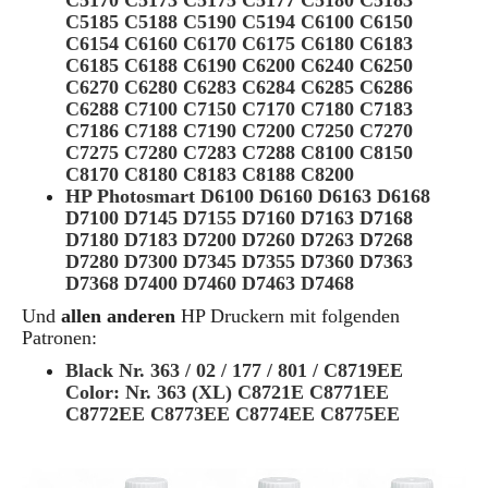
C5170 C5173 C5175 C5177 C5180 C5183
C5185 C5188 C5190 C5194 C6100 C6150
C6154 C6160 C6170 C6175 C6180 C6183
C6185 C6188 C6190 C6200 C6240 C6250
C6270 C6280 C6283 C6284 C6285 C6286
C6288 C7100 C7150 C7170 C7180 C7183
C7186 C7188 C7190 C7200 C7250 C7270
C7275 C7280 C7283 C7288 C8100 C8150
C8170 C8180 C8183 C8188 C8200
HP Photosmart D6100 D6160 D6163 D6168
D7100 D7145 D7155 D7160 D7163 D7168
D7180 D7183 D7200 D7260 D7263 D7268
D7280 D7300 D7345 D7355 D7360 D7363
D7368 D7400 D7460 D7463 D7468
Und
allen anderen
HP Druckern mit folgenden
Patronen:
Black Nr. 363 / 02 / 177 / 801 / C8719EE
Color: Nr. 363 (XL) C8721E C8771EE
C8772EE C8773EE C8774EE C8775EE