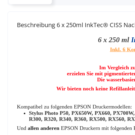
Beschreibung 6 x 250ml InkTec® CISS Nachfül
6 x 250 ml
I
I
nkl.
6
Kom
Im Vergleich z
erzielen Sie mit pigmentiert
Die wasserbasie
Wir bieten noch keine Refillanlei
Kompatibel zu folgenden EPSON Druckermodellen:
Stylus Photo P50, PX650W, PX660, PX70
R300, R320, R340, R360, RX500, RX560, R
Und
allen anderen
EPSON Druckern mit folgenden P