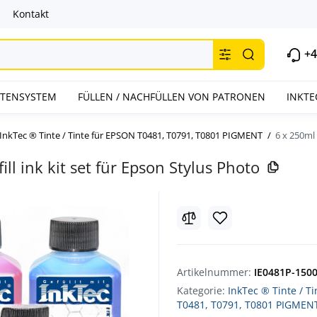
Kontakt
+4
INTENSYSTEM
FÜLLEN / NACHFÜLLEN VON PATRONEN
INKTE
InkTec ® Tinte / Tinte für EPSON T0481, T0791, T0801 PIGMENT
6 x 250ml 
ll ink kit set für Epson Stylus Photo
Artikelnummer:
IE0481P-150
Kategorie:
InkTec ® Tinte / T
T0481, T0791, T0801 PIGMEN