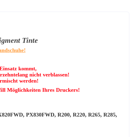
gment Tinte
Handschuhe!
 Einsatz kommt,
rzehntelang nicht verblassen!
ermischt werden!
fill Möglichkeiten Ihres Druckers!
X820FWD, PX830FWD, R200, R220, R265, R285,