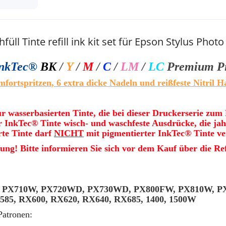
l Tinte refill ink kit set für Epson Stylus Photo
nkTec®
BK
/
Y
/
M
/
C
/
LM
/
LC
Premium Pi
fortspritzen
, 6 extra dicke Nadeln und reißfeste Nitril 
ur wasserbasierten Tinte, die bei dieser Druckerserie zum
er InkTec® Tinte wisch- und waschfeste Ausdrücke, die jah
rte Tinte darf
NICHT
mit pigmentierter InkTec® Tinte v
tung! Bitte informieren Sie sich vor dem Kauf über die Re
0W, PX710W, PX720WD, PX730WD, PX800FW, PX810W, P
X585, RX600, RX620, RX640, RX685, 1400, 1500W
atronen: