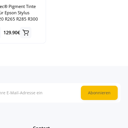
ec® Pigment Tinte
 für Epson Stylus
20 R265 R285 R300
129.90€
Abonnieren