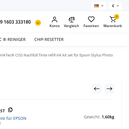
€
0
9 1603 333180
Konto
Vergleich
Favoriten
Warenkorb
C ® REINIGER
CHIP-RESETTER
InkTec® CISS Nachfüll Tinte refill ink kit set für Epson Stylus Photo
0ST
Gewicht:
1,60kg
inte für EPSON
T