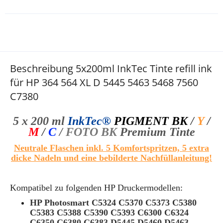
Beschreibung 5x200ml InkTec Tinte refill ink
für HP 364 564 XL D 5445 5463 5468 7560
C7380
5 x 200 ml
InkTec®
PIGMENT BK
/
Y
/
M
/
C
/
FOTO BK
Premium Tinte
Neutrale Flaschen inkl. 5 Komfortspritzen, 5 extra
dicke Nadeln und eine bebilderte Nachfüllanleitung!
Kompatibel zu folgenden HP Druckermodellen:
HP Photosmart C5324 C5370 C5373 C5380
C5383 C5388 C5390 C5393 C6300 C6324
C6350 C6380 C6383 D5445 D5460 D5463