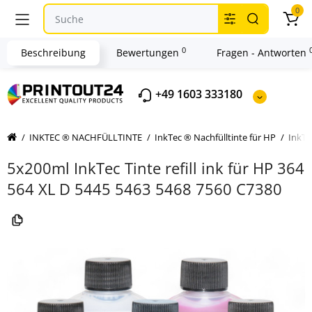
0
0
Beschreibung
Bewertungen
Fragen - Antworten
+49 1603 333180
INKTEC ® NACHFÜLLTINTE
InkTec ® Nachfülltinte für HP
InkTe
5x200ml InkTec Tinte refill ink für HP 364
564 XL D 5445 5463 5468 7560 C7380