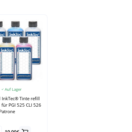
Auf Lager
 InkTec® Tinte refill
 für PGI 525 CLI 526
Patrone
19.90€