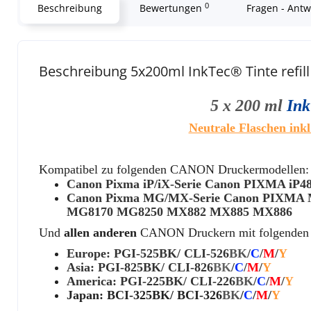
0
Beschreibung
Bewertungen
Fragen - Ant
Beschreibung 5x200ml InkTec® Tinte refil
5 x 200 ml
In
Neutrale Flaschen inkl
Kompatibel zu folgenden CANON Druckermodellen:
Canon Pixma iP/iX-Serie Canon PIXMA iP48
Canon Pixma MG/MX-Serie Canon PIXM
MG8170 MG8250 MX882 MX885 MX886
Und
allen anderen
CANON
Druckern mit folgenden
Europe: PGI-525BK/ CLI-526
BK
/
C
/
M
/
Y
Asia: PGI-825BK/ CLI-82
6
BK
/
C
/
M
/
Y
America: PGI-225BK/ CLI-226
BK
/
C
/
M
/
Y
Japan: BCI-325BK/ BCI-326
BK
/
C
/
M
/
Y