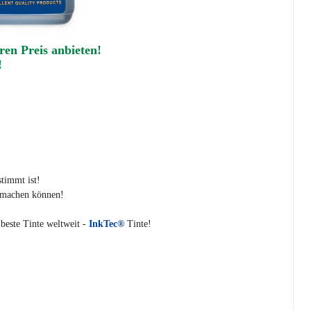
ren Preis anbieten!
!
stimmt ist!
h machen können!
 beste Tinte weltweit -
InkTec®
Tinte!