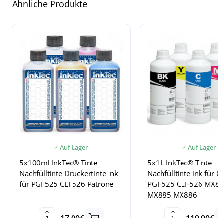
Ähnliche Produkte
Auf Lager
Auf Lager
5x100ml InkTec® Tinte
5x1L InkTec® Tinte
Nachfülltinte Druckertinte ink
Nachfülltinte ink für
für PGI 525 CLI 526 Patrone
PGI-525 CLI-526 MX
MX885 MX886
17.90€
119.90€