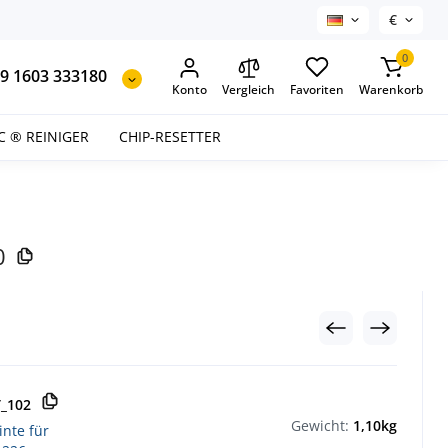
€
0
9 1603 333180
Konto
Vergleich
Favoriten
Warenkorb
C ® REINIGER
CHIP-RESETTER
0
T_102
Gewicht:
1,10kg
inte für