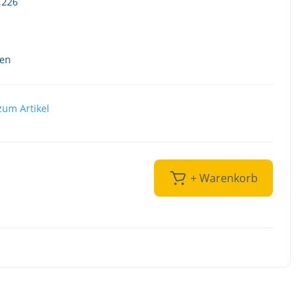
,226
ten
zum Artikel
+ Warenkorb