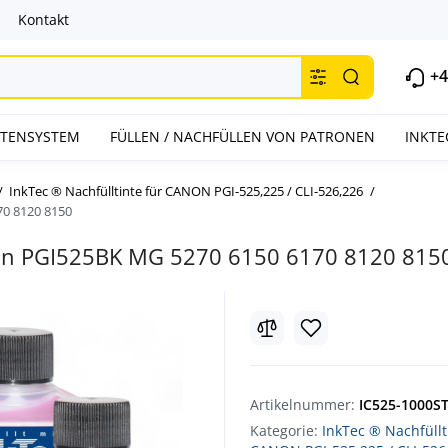
Kontakt
+4
INTENSYSTEM
FÜLLEN / NACHFÜLLEN VON PATRONEN
INKTE
InkTec ® Nachfülltinte für CANON PGI-525,225 / CLI-526,226
70 8120 8150
anon PGI525BK MG 5270 6150 6170 8120 815
Artikelnummer:
IC525-1000S
Kategorie:
InkTec ® Nachfüllt