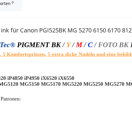
0
worten
l ink für Canon PGI525BK MG 5270 6150 6170 81
kTec®
PIGMENT BK
/
Y
/
M
/
C
/
FOTO BK
. 5 Komfortspritzen, 5 extra dicke Nadeln und eine bebild
20 iP4850 iP4950 iX6520 iX6550
A MG5120 MG5150 MG5170 MG5220 MG5250 MG5270 M
 Patronen: