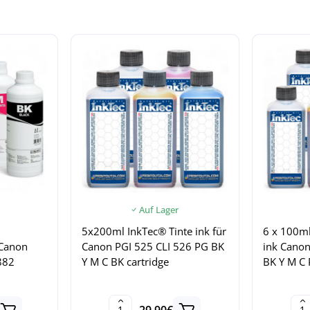
Auf Lager
5x200ml InkTec® Tinte ink für
6 x 100ml
 Canon
Canon PGI 525 CLI 526 PG BK
ink Canon
882
Y M C BK cartridge
BK Y M C 
29.90€