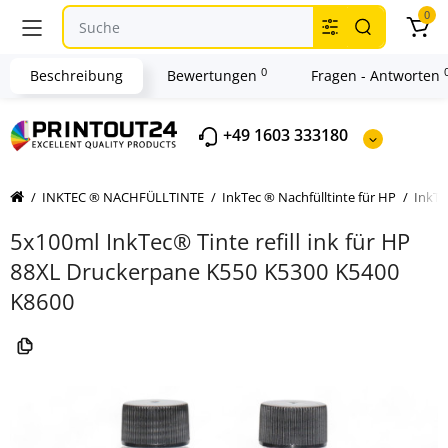
0
0
Beschreibung
Bewertungen
Fragen - Antworten
+49 1603 333180
INKTEC ® NACHFÜLLTINTE
InkTec ® Nachfülltinte für HP
InkTe
5x100ml InkTec® Tinte refill ink für HP
88XL Druckerpane K550 K5300 K5400
K8600