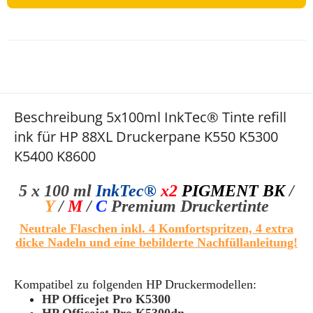
Beschreibung 5x100ml InkTec® Tinte refill
ink für HP 88XL Druckerpane K550 K5300
K5400 K8600
5 x 100 ml
InkTec®
x2
PIGMENT BK
/
Y
/
M
/
C
Premium Druckertinte
Neutrale Flaschen inkl. 4 Komfortspritzen, 4 extra
dicke Nadeln und eine bebilderte Nachfüllanleitung!
Kompatibel zu folgenden HP Druckermodellen:
HP Officejet Pro K5300