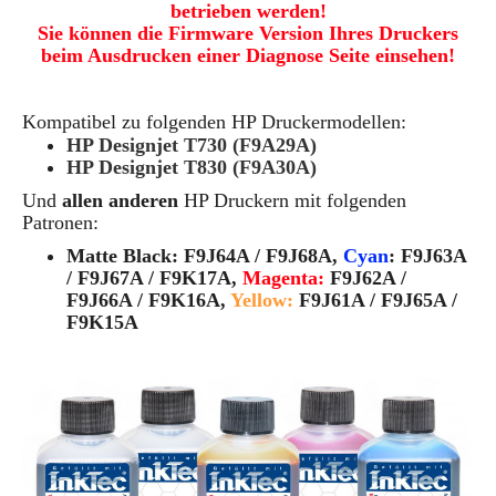
betrieben werden!
Sie können die Firmware Version Ihres Druckers
beim Ausdrucken einer Diagnose Seite einsehen!
Kompatibel zu folgenden HP Druckermodellen:
HP Designjet T730 (F9A29A)
HP Designjet T830 (F9A30A)
Und
allen anderen
HP Druckern mit folgenden
Patronen:
Matte Black: F9J64A / F9J68A,
Cyan
: F9J63A
/ F9J67A / F9K17A,
Magenta:
F9J62A /
F9J66A / F9K16A,
Yellow:
F9J61A / F9J65A /
F9K15A