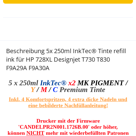
Beschreibung 5x 250ml InkTec® Tinte refill
ink für HP 728XL Designjet T730 T830
F9A29A F9A30A
5 x 250ml
InkTec®
x2
MK
PIGMENT
/
Y
/
M
/
C
Premium Tinte
Inkl. 4 Komfortspritzen, 4 extra dicke Nadeln und
eine bebilderte Nachfüllanleitung!
Drucker mit der Firmware
'CANDELPR2N001.1726B.00' oder höher,
können
NICHT
mehr mit wiederbefüllten Patronen