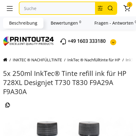
0
0
Beschreibung
Bewertungen
Fragen - Antworten
+49 1603 333180
INKTEC ® NACHFÜLLTINTE
InkTec ® Nachfülltinte für HP
InkTe
5x 250ml InkTec® Tinte refill ink für HP
728XL Designjet T730 T830 F9A29A
F9A30A