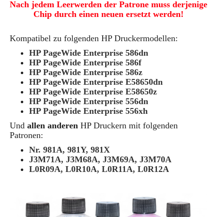
Nach jedem Leerwerden der Patrone muss derjenige
Chip durch einen neuen ersetzt werden!
Kompatibel zu folgenden HP Druckermodellen:
HP PageWide Enterprise 586dn
HP PageWide Enterprise 586f
HP PageWide Enterprise 586z
HP PageWide Enterprise E58650dn
HP PageWide Enterprise E58650z
HP PageWide Enterprise 556dn
HP PageWide Enterprise 556xh
Und
allen anderen
HP Druckern mit folgenden
Patronen:
Nr. 981A,
981Y
,
981X
J3M71A, J3M68A, J3M69A, J3M70A
L0R09A, L0R10A, L0R11A, L0R12A