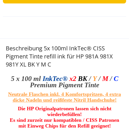
Beschreibung 5x 100ml InkTec® CISS
Pigment Tinte refill ink für HP 981A 981X
981Y XL BK Y M C
5 x 100 ml
InkTec®
x2
BK
/
Y
/
M
/
C
Premium Pigment
T
inte
Neutrale Flaschen inkl. 4 Komfortspritzen, 4 extra
dicke Nadeln und
reißfeste Nitril Handschuhe
!
Die HP Originalpatronen lassen sich nicht
wiederbefüllen!
Es sind zurzeit nur kompatiblen / CISS Patronen
mit Einweg Chips für den Refill geeignet!