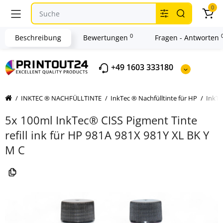
0
0
Beschreibung
Bewertungen
Fragen - Antworten
+49 1603 333180
INKTEC ® NACHFÜLLTINTE
InkTec ® Nachfülltinte für HP
InkTe
5x 100ml InkTec® CISS Pigment Tinte
refill ink für HP 981A 981X 981Y XL BK Y
M C