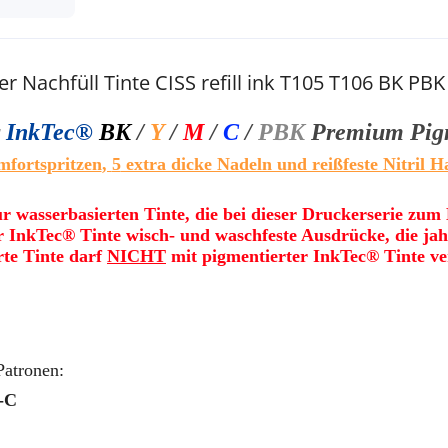
Nachfüll Tinte CISS refill ink T105 T106 BK PBK
r
InkTec®
BK
/
Y
/
M
/
C
/
PBK
Premium Pig
fortspritzen
,
5
extra dicke Nadeln und reißfeste Nitril 
ur wasserbasierten Tinte, die bei dieser Druckerserie zum
er InkTec® Tinte wisch- und waschfeste Ausdrücke, die jah
rte Tinte darf
NICHT
mit pigmentierter InkTec® Tinte v
atronen:
-C