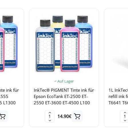
Auf Lager
te ink für
InkTec® PIGMENT Tinte ink für
1L InkTe
L555
Epson EcoTank ET-2500 ET-
refill ink
5 L1300
2550 ET-3600 ET-4500 L100
T6641 T6
14.90€