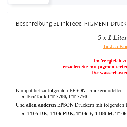
Beschreibung 5L InkTec® PIGMENT Drucker 
5 x 1 Lite
I
nkl.
5
Kom
Im Vergleich z
erzielen Sie mit pigmentiert
Die wasserbasie
Kompatibel zu folgenden EPSON Druckermodellen:
EcoTank ET-7700, ET-7750
Und
allen anderen
EPSON Druckern mit folgenden P
T105-BK, T106-PBK, T106-Y, T106-M, T106