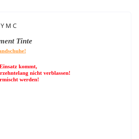
 Y M C
ment Tinte
Handschuhe!
 Einsatz kommt,
rzehntelang nicht verblassen!
ermischt werden!