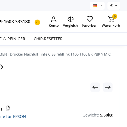
€
0
9 1603 333180
Konto
Vergleich
Favoriten
Warenkorb
C ® REINIGER
CHIP-RESETTER
ENT Drucker Nachfüll Tinte CISS refill ink T105 T106 BK PBK Y M C
ST
Gewicht:
5,50kg
inte für EPSON