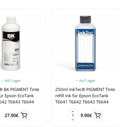
Auf Lager
Auf Lager
c® BK PIGMENT Tinte
250ml InkTec® PIGMENT Tinte
 für Epson EcoTank
refill ink für Epson EcoTank
642 T6643 T6644
T6641 T6642 T6643 T6644
27.90€
9.90€