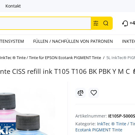
Kontakt
+4
INTENSYSTEM
FÜLLEN / NACHFÜLLEN VON PATRONEN
INKTE
InkTec ® Tinte / Tinte für EPSON Ecotank PIGMENT Tinte
5L InkTec® PIGM
te CISS refill ink T105 T106 BK PBK Y M C
Artikelnummer:
IE105P-5000
Kategorie:
InkTec ® Tinte / T
Ecotank PIGMENT Tinte