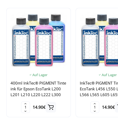
Auf Lager
Auf Lager
400ml InkTec® PIGMENT Tinte
InkTec® PIGMENT Tin
ink für Epson EcoTank L200
EcoTank L456 L550 
L201 L210 L220 L222 L300
L566 L565 L605 L65
14.90€
14.90€