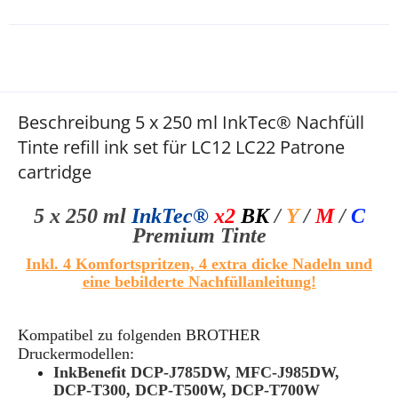
Beschreibung 5 x 250 ml InkTec® Nachfüll
Tinte refill ink set für LC12 LC22 Patrone
cartridge
5 x 250 ml
InkTec®
x2
BK
/
Y
/
M
/
C
Premium Tinte
Inkl. 4 Komfortspritzen, 4 extra dicke Nadeln und
eine bebilderte Nachfüllanleitung!
Kompatibel zu folgenden BROTHER
Druckermodellen:
InkBenefit DCP-J785DW, MFC-J985DW,
DCP-T300, DCP-T500W, DCP-T700W