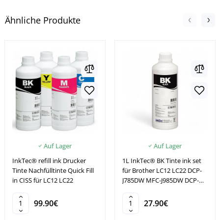
Ähnliche Produkte
Auf Lager
Auf Lager
InkTec® refill ink Drucker
1L InkTec® BK Tinte ink set
Tinte Nachfülltinte Quick Fill
für Brother LC12 LC22 DCP-
in CISS für LC12 LC22
J785DW MFC-J985DW DCP-
T300
99.90€
27.90€