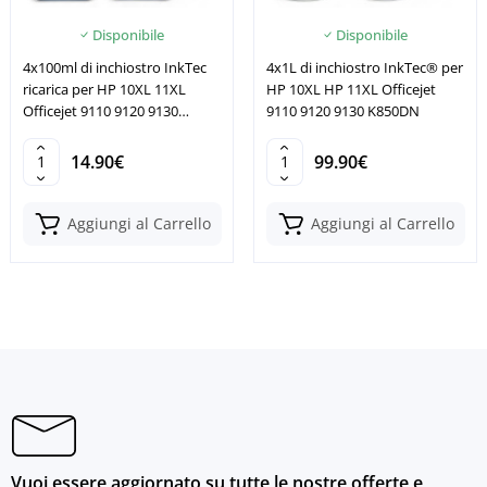
Disponibile
Disponibile
4x100ml di inchiostro InkTec
4x1L di inchiostro InkTec® per
ricarica per HP 10XL 11XL
HP 10XL HP 11XL Officejet
Officejet 9110 9120 9130
9110 9120 9130 K850DN
K850DN
14.90€
99.90€
Aggiungi al Carrello
Aggiungi al Carrello
Vuoi essere aggiornato su tutte le nostre offerte e