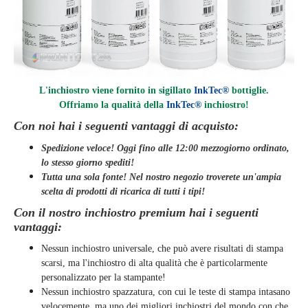
L'inchiostro viene fornito in sigillato
InkTec®
bottiglie.
Offriamo la qualità della
InkTec®
inchiostro
!
Con noi hai i seguenti vantaggi di acquisto:
Spedizione veloce! Oggi fino alle 12:00 mezzogiorno ordinato,
lo stesso giorno
spediti
!
Tutta una sola fonte! Nel nostro negozio troverete un'ampia
scelta di prodotti di ricarica di tutti i tipi!
Con il nostro inchiostro premium hai i seguenti
vantaggi:
Nessun inchiostro universale, che può avere risultati di stampa
scarsi, ma l'inchiostro di alta qualità che è particolarmente
personalizzato per la stampante!
Nessun inchiostro spazzatura, con cui le teste di stampa intasano
velocemente, ma uno dei migliori inchiostri del mondo con che