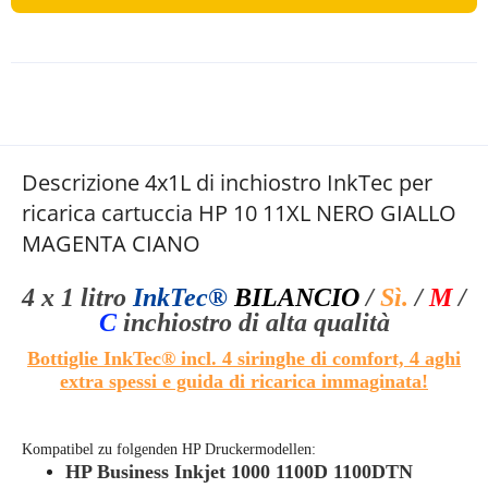
Descrizione 4x1L di inchiostro InkTec per
ricarica cartuccia HP 10 11XL NERO GIALLO
MAGENTA CIANO
4 x 1 litro
InkTec®
BILANCIO
/
Sì.
/
M
/
C
inchiostro di alta qualità
Bottiglie InkTec®
incl. 4 siringhe di comfort, 4 aghi
extra spessi e guida di ricarica immaginata!
Kompatibel zu folgenden HP Druckermodellen:
HP Business Inkjet 1000 1100D 1100DTN