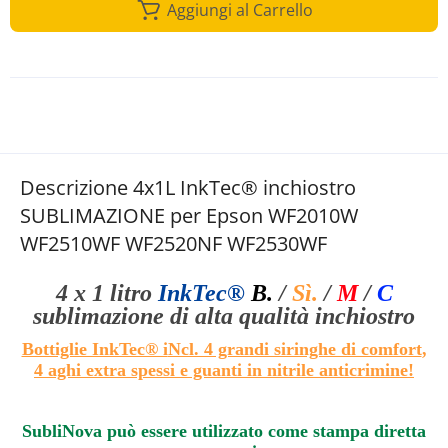
Aggiungi al Carrello
Descrizione 4x1L InkTec® inchiostro
SUBLIMAZIONE per Epson WF2010W
WF2510WF WF2520NF WF2530WF
4 x 1 litro
InkTec®
B.
/
Sì.
/
M
/
C
sublimazione di alta qualità
inchiostro
Bottiglie InkTec® i
Ncl. 4 grandi siringhe di comfort
,
4 aghi extra spessi e guanti in nitrile anticrimine!
SubliNova può essere utilizzato come stampa diretta