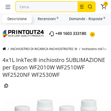
0
0
0
Descrizione
Recensioni
Domande - Risposte
+49 1603 333180
INCHIOSTRO DI RICARICA INCHIOSTROTEC ®
Inchiostro InkTec 
4x1L InkTec® inchiostro SUBLIMAZIONE
per Epson WF2010W WF2510WF
WF2520NF WF2530WF