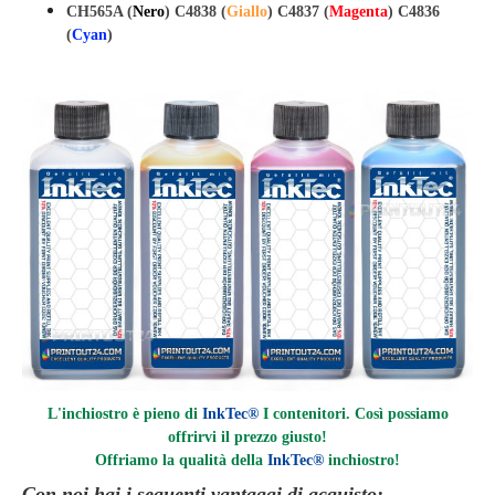
CH565A (
Nero
) C4838 (
Giallo
) C4837 (
Magenta
) C4836
(
Cyan
)
L'inchiostro è pieno di
InkTec®
I contenitori. Così possiamo
offrirvi il prezzo giusto!
Offriamo la qualità della
InkTec®
inchiostro
!
Con noi hai i seguenti vantaggi di acquisto: