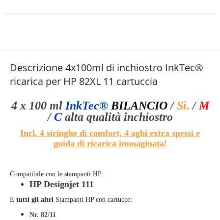
Descrizione 4x100ml di inchiostro InkTec®
ricarica per HP 82XL 11 cartuccia
4 x 100 ml
InkTec®
BILANCIO
/
Sì.
/
M
/
C
alta qualità
inchiostro
Incl. 4 siringhe di comfort, 4 aghi extra spessi e
guida di ricarica immaginata!
Compatibile con le stampanti HP:
HP Designjet 111
E
tutti gli altri
Stampanti HP con cartucce:
Nr. 82/11