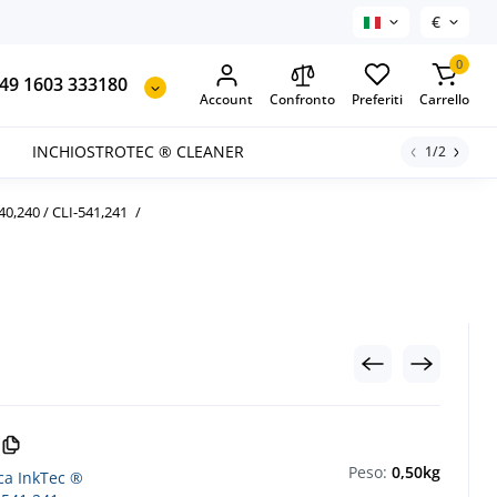
€
0
49 1603 333180
Account
Confronto
Preferiti
Carrello
INCHIOSTROTEC ® CLEANER
1/2
40,240 / CLI-541,241
Peso:
0,50kg
ica InkTec ®