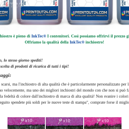
hiostro è pieno di
InkTec®
I contenitori. Così possiamo offrirvi il prezzo g
Offriamo la qualità della
InkTec®
inchiostro
!
, lo stesso giorno
spediti
!
lta di prodotti di ricarica di tutti i tipi!
taggi:
 scarsi, ma l'inchiostro di alta qualità che è particolarmente personalizzato per 
ano velocemente, ma uno dei migliori inchiostri del mondo con che non si può fa
a fedeltà di colore dall'inchiostro di marca di alta qualità! Non svanire i color
eguito spendete più soldi per le nuove teste di stampa“, comprate forse il miglio