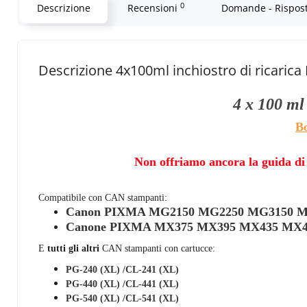
0
Descrizione
Recensioni
Domande - Rispos
Descrizione 4x100ml inchiostro di ricari
4 x 100 m
Bo
Non offriamo ancora la guida di r
Compatibile con
CAN
stampanti:
Canon PIXMA MG2150 MG2250 MG3150 M
Canone PIXMA
MX375 MX395 MX435 MX4
E
tutti gli altri
CAN
stampanti con cartucce:
PG-240 (XL) /CL-241 (XL)
PG-440 (XL) /CL-441 (XL)
PG-540 (XL) /CL-541 (XL)