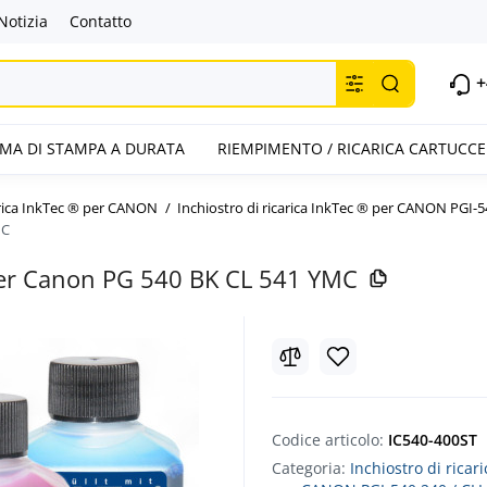
Notizia
Contatto
+
TEMA DI STAMPA A DURATA
RIEMPIMENTO / RICARICA CARTUCCE
arica InkTec ® per CANON
Inchiostro di ricarica InkTec ® per CANON PGI-5
MC
 per Canon PG 540 BK CL 541 YMC
Codice articolo:
IC540-400ST
Categoria:
Inchiostro di ricar