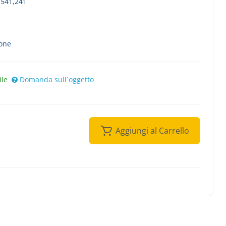
-541,241
ione
ile
Domanda sull`oggetto
Aggiungi al Carrello