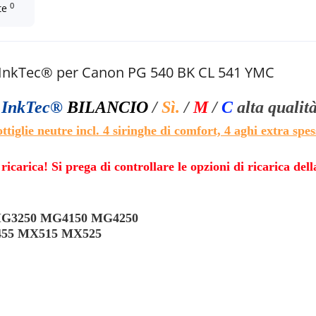
0
te
ca InkTec® per Canon PG 540 BK CL 541 YMC
l
InkTec®
BILANCIO
/
Sì.
/
M
/
C
alta qualit
ttiglie neutre incl. 4 siringhe di comfort, 4 aghi extra spes
icarica! Si prega di controllare le opzioni di ricarica de
G3250 MG4150 MG4250
55 MX515 MX525