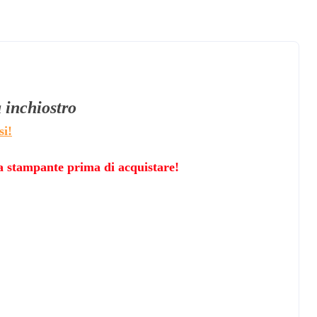
à
inchiostro
si!
lla stampante prima di acquistare!