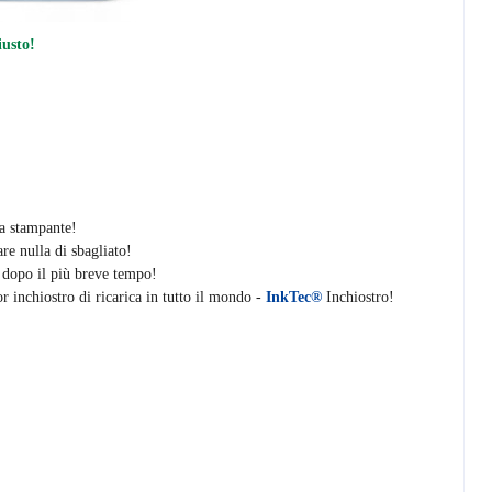
iusto!
la stampante!
re nulla di sbagliato!
i dopo il più breve tempo!
r inchiostro di ricarica in tutto il mondo -
InkTec®
Inchiostro!