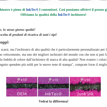
hiostro è pieno di
InkTec®
I contenitori. Così possiamo offrirvi il prezzo g
Offriamo la qualità della
InkTec®
inchiostro
!
, lo stesso giorno
spediti
!
lta di prodotti di ricarica di tutti i tipi!
taggi:
 scarsi, ma l'inchiostro di alta qualità che è particolarmente personalizzato per 
ano velocemente, ma uno dei migliori inchiostri del mondo con che non si può fa
a fedeltà di colore dall'inchiostro di marca di alta qualità! Non svanire i color
eguito spendete più soldi per le nuove teste di stampa“, comprate forse il miglio
Vedrai la differenza!