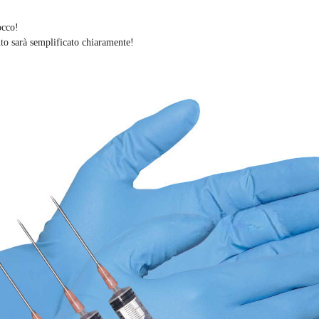
occo!
nto sarà semplificato chiaramente
!