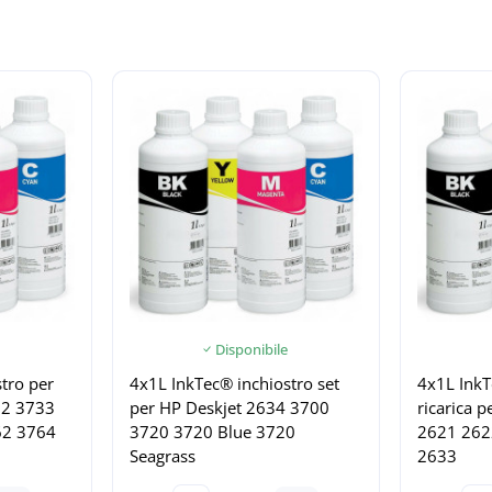
Disponibile
tro per
4x1L InkTec® inchiostro set
4x1L InkT
32 3733
per HP Deskjet 2634 3700
ricarica 
62 3764
3720 3720 Blue 3720
2621 262
Seagrass
2633