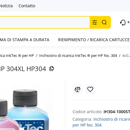
Notizia
Contatto
+
TEMA DI STAMPA A DURATA
RIEMPIMENTO / RICARICA CARTUCCE
arica InkTec ® per HP
Inchiostro di ricarica InkTec ® per HP No. 304
4x0.
 HP 304XL HP304
Codice articolo:
IH304-1000S
Categoria:
Inchiostro di ricar
per HP No. 304