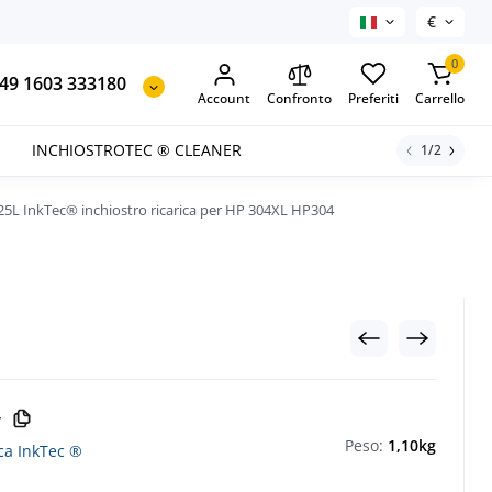
€
0
49 1603 333180
Account
Confronto
Preferiti
Carrello
INCHIOSTROTEC ® CLEANER
1/2
25L InkTec® inchiostro ricarica per HP 304XL HP304
T
Peso:
1,10kg
ica InkTec ®