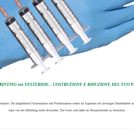
RINTING era YESTERDAY... COSTRUZIONE E RIDUZIONE DEL TUO P
produziert. Die aufgeführten Firmennamen und Produktnamen stehen im Eigentum der jeweiligen Markenhaber und
kann von der Abbildung leicht abweichen. Die Fotos sind daher als Beispielsbilder zu betrachten.