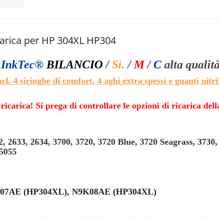
carica per HP 304XL HP304
l
InkTec®
BILANCIO
/
Sì.
/
M
/
C
alta qualit
ncl. 4 siringhe di comfort, 4 aghi extra spessi e guanti nitril
icarica! Si prega di controllare le opzioni di ricarica de
, 2633, 2634, 3700, 3720, 3720 Blue, 3720 Seagrass, 3730,
 5055
K07AE (HP304XL), N9K08AE (HP304XL)