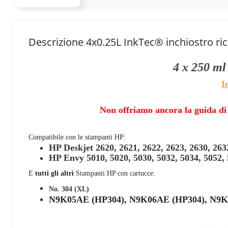
Descrizione 4x0.25L InkTec® inchiostro ri
4 x 250 m
I
Non offriamo ancora la guida di r
Compatibile con le stampanti HP:
HP Deskjet 2620, 2621, 2622, 2623, 2630, 2632
HP Envy 5010, 5020, 5030, 5032, 5034, 5052,
E
tutti gli altri
Stampanti HP con cartucce:
No. 304 (XL)
N9K05AE (HP304), N9K06AE (HP304), N9