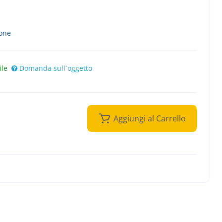
ione
ile
Domanda sull`oggetto
Aggiungi al Carrello