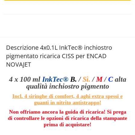
Descrizione 4x0.1L InkTec® inchiostro
pigmentato ricarica CISS per ENCAD
NOVAJET
4 x 100 ml
InkTec®
B.
/
Sì.
/
M
/
C
alta
qualità
inchiostro pigmento
Incl. 4 siringhe di comfort, 4 aghi extra spessi e
guanti in nitrito antistrappo
!
Non offriamo ancora la guida di ricarica! Si prega
di controllare le opzioni di ricarica della stampante
prima di acquistare!