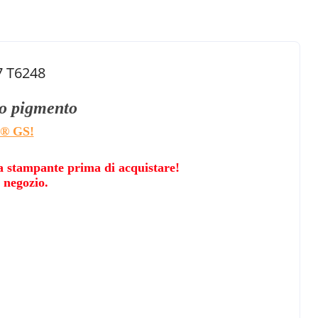
7 T6248
ro pigmento
e® GS!
lla stampante prima di acquistare!
o negozio.