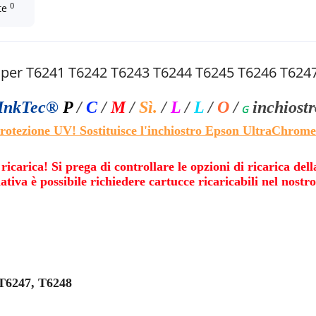
0
te
ca per T6241 T6242 T6243 T6244 T6245 T6246 T624
InkTec®
P
/
C
/
M
/
Sì.
/
L
/
L
/
O
/
inchiost
G
rotezione UV! Sostituisce l'inchiostro Epson UltraChrom
icarica! Si prega di controllare le opzioni di ricarica de
ativa è possibile richiedere cartucce ricaricabili nel nostr
 T6247, T6248