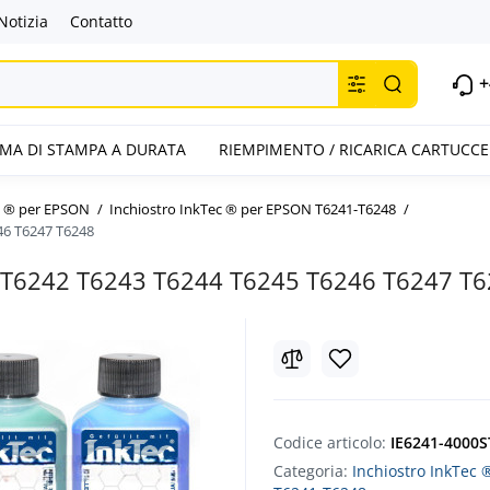
Notizia
Contatto
+
TEMA DI STAMPA A DURATA
RIEMPIMENTO / RICARICA CARTUCCE
c ® per EPSON
Inchiostro InkTec ® per EPSON T6241-T6248
246 T6247 T6248
41 T6242 T6243 T6244 T6245 T6246 T6247 T
Codice articolo:
IE6241-4000S
Categoria:
Inchiostro InkTec