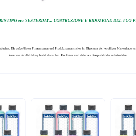
RINTING era YESTERDAY... COSTRUZIONE E RIDUZIONE DEL TUO P
produziert. Die aufgeführten Firmennamen und Produktnamen stehen im Eigentum der jeweiligen Markenhaber und
kann von der Abbildung leicht abweichen. Die Fotos sind daher als Beispielsbilder zu betrachten.