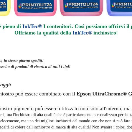
è pieno di
InkTec®
I contenitori. Così possiamo offrirvi il
Offriamo la qualità della
InkTec®
inchiostro
!
, lo stesso giorno
spediti
!
lta di prodotti di ricarica di tutti i tipi!
taggi:
chiostro può essere combinato con il
Epson UltraChrome® 
iostro pigmento può essere utilizzato non solo all'interno, ma 
rsi, ma l'inchiostro di alta qualità che è particolarmente personalizzato per la 
 velocemente, ma uno dei migliori inchiostri del mondo con che non si può fare n
deltà di colore dall'inchiostro di marca di alta qualità! Non svanire i colori d