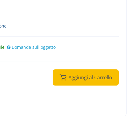
ione
ile
Domanda sull`oggetto
Aggiungi al Carrello