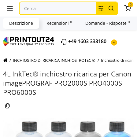
0
0
0
Descrizione
Recensioni
Domande - Risposte
+49 1603 333180
INCHIOSTRO DI RICARICA INCHIOSTROTEC ®
Inchiostro di ricar
4L InkTec® inchiostro ricarica per Canon
imagePROGRAF PRO2000S PRO4000S
PRO6000S