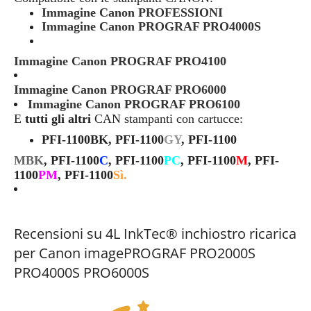
Immagine Canon PROFESSIONI
Immagine Canon PROGRAF PRO4000S
Immagine Canon PROGRAF PRO4100
Immagine Canon PROGRAF PRO6000
Immagine Canon PROGRAF PRO6100
E
tutti gli altri
CAN
stampanti con cartucce:
PFI-1100BK, PFI-
1100
GY
, PFI-
1100
MBK
, PFI-
1100
C
, PFI-
1100
PC
, PFI-
1100
M
, PFI-
1100
PM
, PFI-
1100
Sì.
Recensioni su 4L InkTec® inchiostro ricarica
per Canon imagePROGRAF PRO2000S
PRO4000S PRO6000S