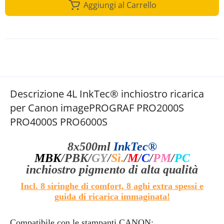
Aggiungi al Carrello
Descrizione 4L InkTec® inchiostro ricarica
per Canon imagePROGRAF PRO2000S
PRO4000S PRO6000S
8x500ml
InkTec®
MBK
/PBK
/
GY
/
Sì.
/
M
/
C
/
PM
/
PC
inchiostro pigmento di alta qualità
Incl. 8 siringhe di comfort, 8 aghi extra spessi e
guida di ricarica immaginata!
Compatibile con le stampanti CANON: