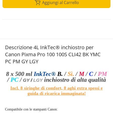
Aggiungi al Carrello
Descrizione 4L InkTec® inchiostro per
Canon Pixma Pro 100 100S CLI42 BK YMC
PC PM GY LGY
8 x 500 ml
InkTec®
B.
/
Sì.
/
M
/
C
/
PM
/
PC
/
inchiostro di alta qualità
GY
/
LGY
Incl. 8 siringhe di comfort, 8 aghi extra spessi e
guida di ricarica immaginata!
Compatibile con le stampanti Canon: