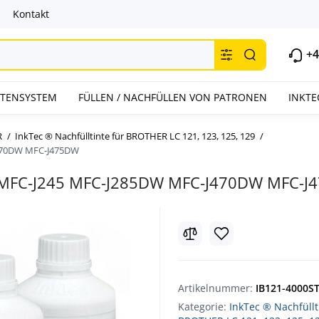
Kontakt
+4
INTENSYSTEM
FÜLLEN / NACHFÜLLEN VON PATRONEN
INKTE
R
InkTec ® Nachfülltinte für BROTHER LC 121, 123, 125, 129
J470DW MFC-J475DW
 W MFC-J245 MFC-J285DW MFC-J470DW MFC-
Artikelnummer:
IB121-4000S
Kategorie:
InkTec ® Nachfüllt