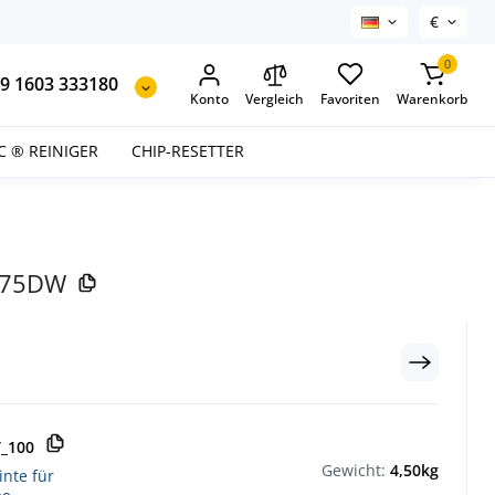
€
0
9 1603 333180
Konto
Vergleich
Favoriten
Warenkorb
C ® REINIGER
CHIP-RESETTER
J475DW
T_100
Gewicht:
4,50kg
inte für