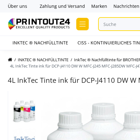
Über uns
Zahlung und Versand
Marken
Nachrichten
INKTEC ® NACHFÜLLTINTE
CISS - KONTINUIERLICHES T
INKTEC ® NACHFÜLLTINTE
InkTec ® Nachfülltinte für BROTHE
4L InkTec Tinte ink für DCP-J4110 DW W MFC-J245 MFC-J285DW MFC-
4L InkTec Tinte ink für DCP-J4110 DW