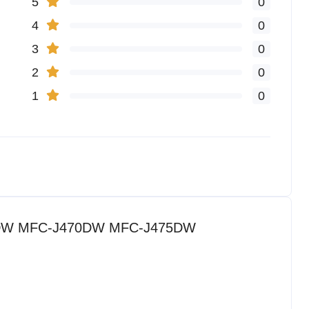
5
0
4
0
3
0
2
0
1
0
J285DW MFC-J470DW MFC-J475DW