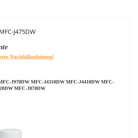
W MFC-J475DW
nte
erte Nachfüllanleitung!
 MFC-J970DW MFC-J4310DW MFC-J4410DW MFC-
920DW MFC-J870DW