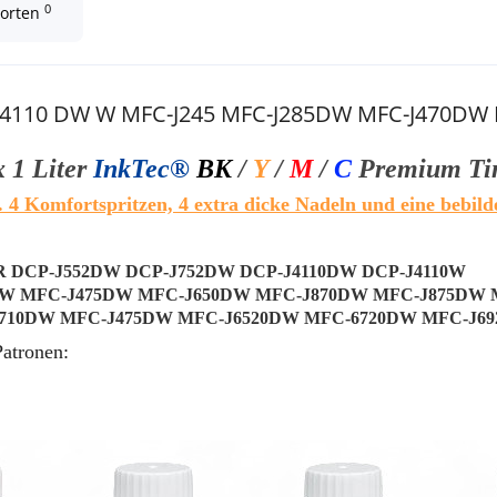
0
worten
CP-J4110 DW W MFC-J245 MFC-J285DW MFC-J470D
x 1 Liter
InkTec®
BK
/
Y
/
M
/
C
Premium
T
i
. 4 Komfortspritzen, 4 extra dicke Nadeln und eine bebild
WR DCP-J552DW DCP-J752DW DCP-J4110DW DCP-J4110W
0DW MFC-J475DW MFC-J650DW MFC-J870DW MFC-J875DW
4710DW MFC-J475DW MFC-J6520DW MFC-6720DW MFC-J6
atronen: