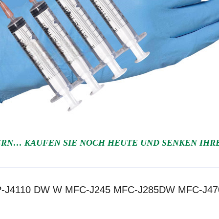
RN… KAUFEN SIE NOCH HEUTE UND SENKEN IHRE 
ür DCP-J4110 DW W MFC-J245 MFC-J285DW MFC-