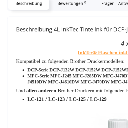
0
Beschreibung
Bewertungen
Fragen - Ant
Beschreibung 4L InkTec Tinte ink für D
4 
InkTec® Flaschen
inkl
Kompatibel zu folgenden Brother Druckermodellen:
DCP-Serie DCP-J132W DCP-J152W DCP-J152
MFC-Serie MFC-J245 MFC-J285DW MFC-J47
J4510DW MFC-J4610DW MFC-J470DW MFC-J
Und
allen anderen
Brother Druckern mit folgenden P
LC-121 / LC-123 / LC-125 / LC-129