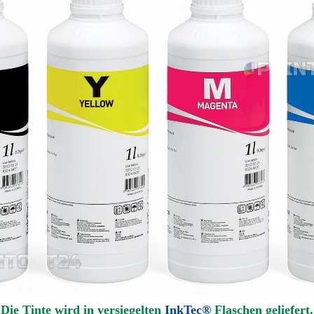
Die Tinte wird in versiegelten
InkTec®
Flaschen geliefert.