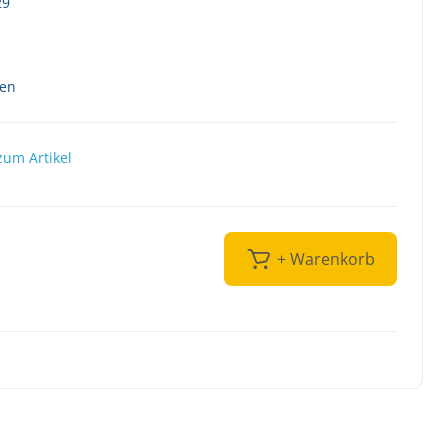
29
ten
zum Artikel
+ Warenkorb