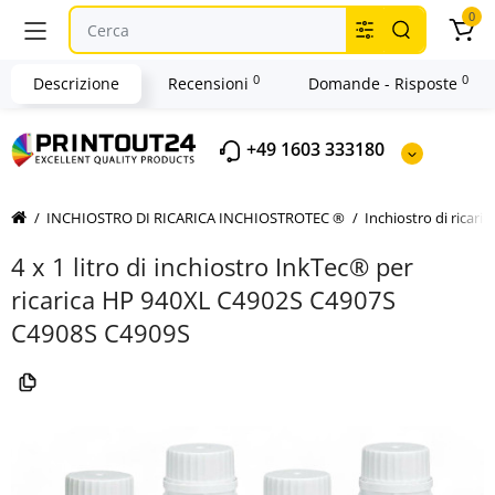
0
0
0
Descrizione
Recensioni
Domande - Risposte
+49 1603 333180
INCHIOSTRO DI RICARICA INCHIOSTROTEC ®
Inchiostro di ricari
4 x 1 litro di inchiostro InkTec® per
ricarica HP 940XL C4902S C4907S
C4908S C4909S