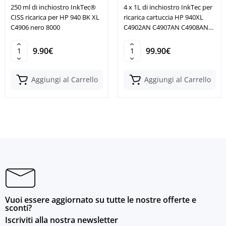
250 ml di inchiostro InkTec®
4 x 1L di inchiostro InkTec per
CISS ricarica per HP 940 BK XL
ricarica cartuccia HP 940XL
C4906 nero 8000
C4902AN C4907AN C4908AN
C4909AN
9.90€
99.90€
Aggiungi al Carrello
Aggiungi al Carrello
Vuoi essere aggiornato su tutte le nostre offerte e
sconti?
Iscriviti alla nostra newsletter