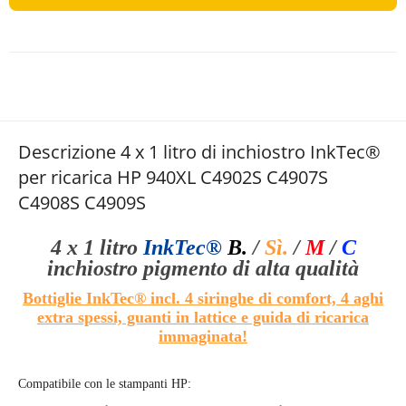
Descrizione 4 x 1 litro di inchiostro InkTec®
per ricarica HP 940XL C4902S C4907S
C4908S C4909S
4 x 1 litro
InkTec®
B.
/
Sì.
/
M
/
C
inchiostro pigmento di alta qualità
Bottiglie InkTec®
incl. 4 siringhe di comfort, 4 aghi
extra spessi, guanti in lattice e guida di ricarica
immaginata!
Compatibile con le stampanti HP: