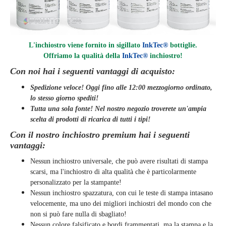
L'inchiostro viene fornito in sigillato
InkTec®
bottiglie.
Offriamo la qualità della
InkTec®
inchiostro
!
Con noi hai i seguenti vantaggi di acquisto:
Spedizione veloce! Oggi fino alle 12:00 mezzogiorno ordinato,
lo stesso giorno
spediti
!
Tutta una sola fonte! Nel nostro negozio troverete un'ampia
scelta di prodotti di ricarica di tutti i tipi!
Con il nostro inchiostro premium hai i seguenti
vantaggi:
Nessun inchiostro universale, che può avere risultati di stampa
scarsi, ma l'inchiostro di alta qualità che è particolarmente
personalizzato per la stampante!
Nessun inchiostro spazzatura, con cui le teste di stampa intasano
velocemente, ma uno dei migliori inchiostri del mondo con che
non si può fare nulla di sbagliato!
Nessun colore falsificato e bordi frammentati, ma la stampa e la