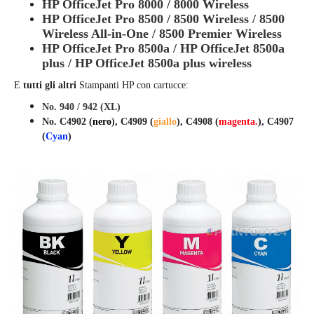
HP OfficeJet Pro 8000 / 8000 Wireless
HP OfficeJet Pro 8500 / 8500 Wireless / 8500
Wireless All-in-One / 8500 Premier Wireless
HP OfficeJet Pro 8500a / HP OfficeJet 8500a
plus / HP OfficeJet 8500a plus wireless
E
tutti gli altri
Stampanti HP con cartucce:
No. 940 / 942 (XL)
No. C4902 (
nero
), C4909 (
giallo
), C4908 (
magenta.
), C4907
(
Cyan
)